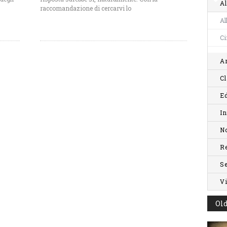
Al
raccomandazione di cercarvi lo
Al
C
Ar
Cl
Ed
In
No
R
S
V
Old