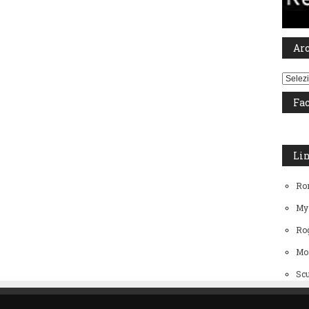
Ar
Archiv
Fa
Li
Ro
My
Rog
Mo
Scu