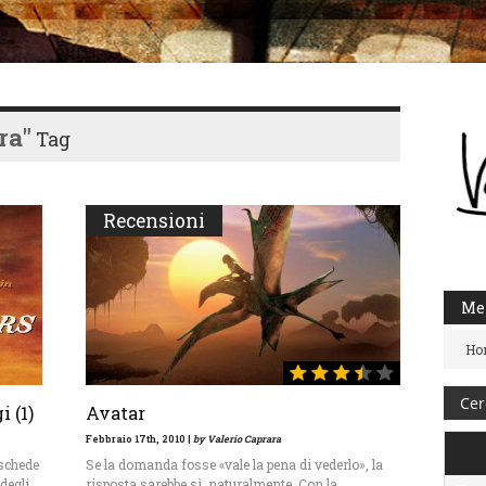
ra"
Tag
Recensioni
Me
Ho
 (1)
Avatar
Febbraio 17th, 2010 |
by Valerio Caprara
schede
Se la domanda fosse «vale la pena di vederlo», la
 degli
risposta sarebbe sì, naturalmente. Con la