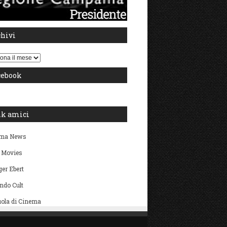
chivi
i
cebook
nk amici
ma News
 Movies
er Ebert
ndo Cult
ola di Cinema