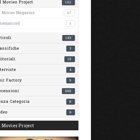
l Movies Project
102
l Movies Magazine
67
inemarcord
5
ticoli
149
assifiche
3
itoriali
19
terviste
4
ir Factory
9
ecensioni
698
enza Categoria
8
ideo
6
 Movies Project