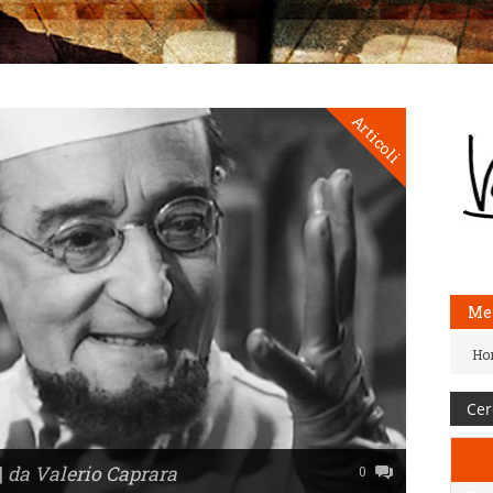
Articoli
Me
Ho
|
da Valerio Caprara
0