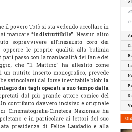
Al
Al
C
he il povero Totò si sta vedendo accollare in
mai mancare
“indistruttibile”
. Nessun altro
Ar
otuto sopravvivere all’inesausto coro dei
Cl
 opporre le proprie qualità alla bulimia
Ed
i pari passo con la maniacalità dei fan e dei
aggio, che “Il Mattino” ha allestito come
In
di un nutrito inserto monografico, prevede
No
e svincolarsi dal forse inevitabile blob:
la
R
rilegio dei tagli operati a suo tempo dalla
rpretati dal più grande attore comico del
S
 Un contributo davvero incisivo e originale
V
 di Cinematografia-Cineteca Nazionale ha
poletano e in particolare ai lettori del suo
Old
inata presidenza di Felice Laudadio e alla