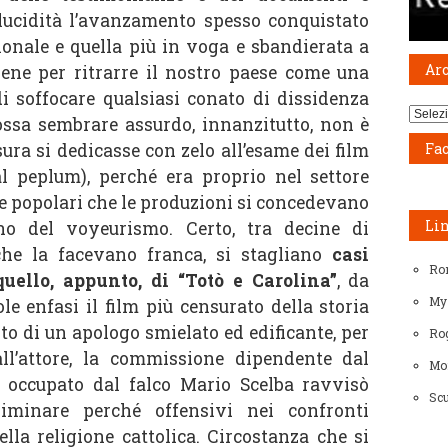
 lucidità l’avanzamento spesso conquistato
ionale e quella più in voga e sbandierata a
Ar
sene per ritrarre il nostro paese come una
di soffocare qualsiasi conato di dissidenza
Archiv
ossa sembrare assurdo, innanzitutto, non è
sura si dedicasse con zelo all’esame dei film
Fa
al peplum), perché era proprio nel settore
ale popolari che le produzioni si concedevano
Li
ano del voyeurismo. Certo, tra decine di
che la facevano franca, si stagliano
casi
Ro
uello, appunto, di “Totò e Carolina”
, da
My
e enfasi il film più censurato della storia
to di un apologo smielato ed edificante, per
Rog
all’attore, la commissione dipendente dal
Mo
ra occupato dal falco Mario Scelba ravvisò
Scu
liminare perché offensivi nei confronti
ella religione cattolica. Circostanza che si