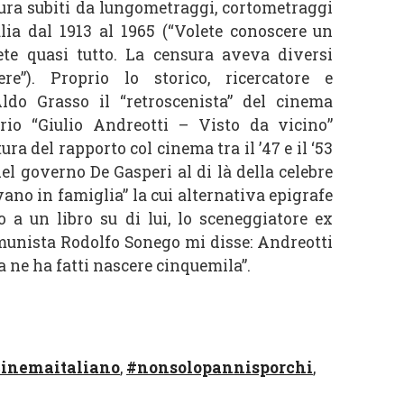
sura subiti da lungometraggi, cortometraggi
talia dal 1913 al 1965 (“Volete conoscere un
rete quasi tutto. La censura aveva diversi
ere”). Proprio lo storico, ricercatore e
ldo Grasso il “retroscenista” del cinema
rio “Giulio Andreotti – Visto da vicino”
ra del rapporto col cinema tra il ’47 e il ‘53
el governo De Gasperi al di là della celebre
vano in famiglia” la cui alternativa epigrafe
o a un libro su di lui, lo sceneggiatore ex
unista Rodolfo Sonego mi disse: Andreotti
 ne ha fatti nascere cinquemila”.
inemaitaliano
,
#nonsolopannisporchi
,