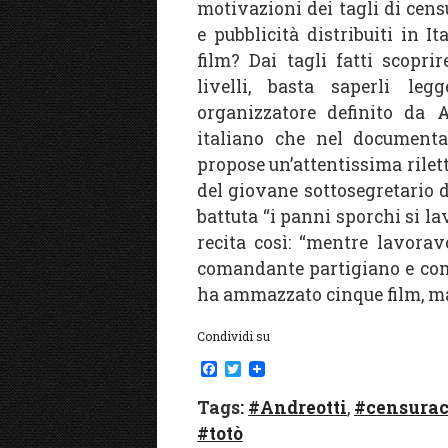
motivazioni dei tagli di cen
e pubblicità distribuiti in I
film? Dai tagli fatti scopri
livelli, basta saperli legg
organizzatore definito da A
italiano che nel documenta
propose un’attentissima rilettu
del giovane sottosegretario d
battuta “i panni sporchi si la
recita così: “mentre lavorav
comandante partigiano e com
ha ammazzato cinque film, ma
Condividi su
F
T
a
w
c
i
Tags:
#Andreotti
,
#censurac
e
t
#totò
b
t