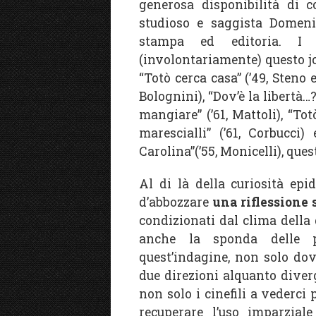
generosa disponibilità di c
studioso e saggista Domeni
stampa ed editoria. I 
(involontariamente) questo jo
“Totò cerca casa” (’49, Steno e
Bolognini), “Dov’è la libertà…?
mangiare” (’61, Mattoli), “Tot
marescialli” (’61, Corbucci
Carolina”(’55, Monicelli), ques
Al di là della curiosità epi
d’abbozzare
una riflessione 
condizionati dal clima della
anche la sponda delle p
quest’indagine, non solo do
due direzioni alquanto diver
non solo i cinefili a vederci 
recuperare l’uso imparzial