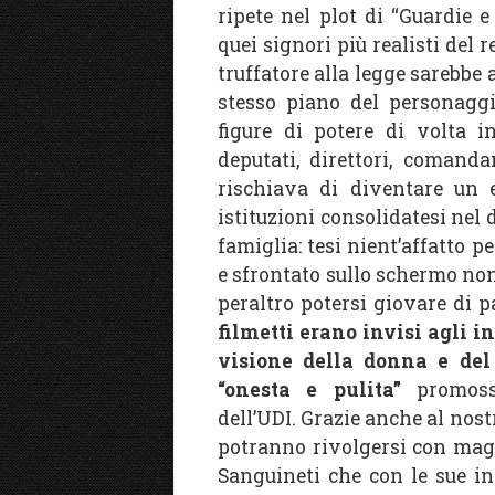
ripete nel plot di “Guardie e
quei signori più realisti del 
truffatore alla legge sarebbe
stesso piano del personaggi
figure di potere di volta in
deputati, direttori, comandan
rischiava di diventare un e
istituzioni consolidatesi nel 
famiglia: tesi nient’affatto 
e sfrontato sullo schermo non
peraltro potersi giovare di 
filmetti erano invisi agli i
visione della donna e del
“onesta e pulita”
promossa
dell’UDI. Grazie anche al nos
potranno rivolgersi con magg
Sanguineti che con le sue inc