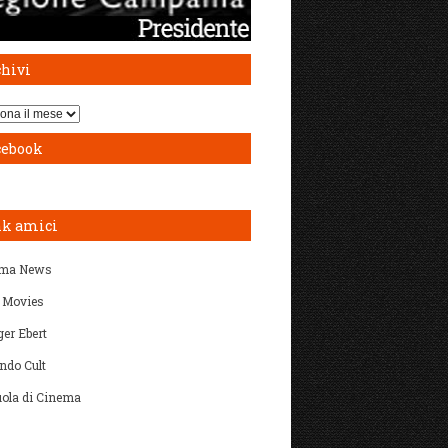
chivi
i
cebook
nk amici
ma News
 Movies
er Ebert
ndo Cult
ola di Cinema