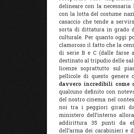
delineare con la necessaria
con la lotta del costume naz
casaccio che tende a servir
sorta di dittatura in grado 
culturale. Per quanto oggi p
clamoroso il fatto che la cen
di serie B e C (dalle farse 
destinato al tripudio delle s
licenze soprattutto sul pi
pellicole di questo genere 
davvero incredibili come q
qualcuno definito con notevol
del nostro cinema: nel contes
noi tra i peggiori girati d
ministero dell’interno allo
addirittura 35 punti da e
dell’arma dei carabinieri e d