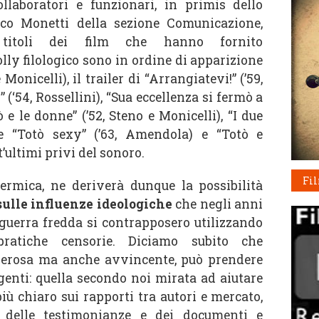
ollaboratori e funzionari, in primis dello
co Monetti della sezione Comunicazione,
titoli dei film che hanno fornito
lly filologico sono in ordine di apparizione
 Monicelli), il trailer di “Arrangiatevi!” (’59,
” (‘54, Rossellini), “Sua eccellenza si fermò a
ò e le donne” (’52, Steno e Monicelli), “I due
) e “Totò sexy” (’63, Amendola) e “Totò e
t’ultimi privi del sonoro.
Fi
dermica, ne deriverà dunque la possibilità
sulle influenze ideologiche
che negli anni
 guerra fredda si contrapposero utilizzando
ratiche censorie. Diciamo subito che
verosa ma anche avvincente, può prendere
genti: quella secondo noi mirata ad aiutare
più chiaro sui rapporti tra autori e mercato,
e delle testimonianze e dei documenti e