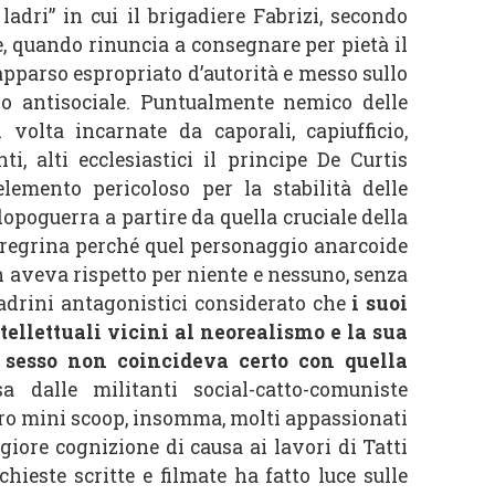
 ladri” in cui il brigadiere Fabrizi, secondo
re, quando rinuncia a consegnare per pietà il
 apparso espropriato d’autorità e messo sullo
o antisociale. Puntualmente nemico delle
 volta incarnate da caporali, capiufficio,
ti, alti ecclesiastici il principe De Curtis
lemento pericoloso per la stabilità delle
dopoguerra a partire da quella cruciale della
peregrina perché quel personaggio anarcoide
 aveva rispetto per niente e nessuno, senza
padrini antagonistici considerato che
i suoi
ntellettuali vicini al neorealismo e la sua
 sesso non coincideva certo con quella
 dalle militanti social-catto-comuniste
tro mini scoop, insomma, molti appassionati
iore cognizione di causa ai lavori di Tatti
hieste scritte e filmate ha fatto luce sulle