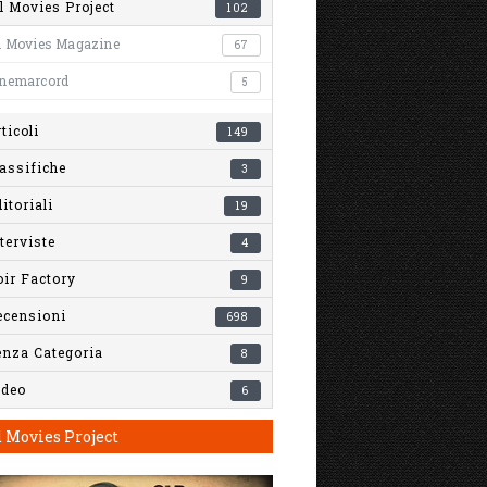
l Movies Project
102
l Movies Magazine
67
inemarcord
5
ticoli
149
assifiche
3
itoriali
19
terviste
4
ir Factory
9
ecensioni
698
enza Categoria
8
ideo
6
 Movies Project