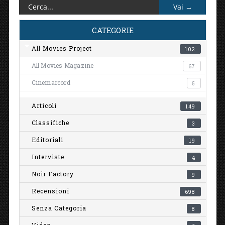
CATEGORIE
All Movies Project
102
All Movies Magazine
67
Cinemarcord
5
Articoli
149
Classifiche
3
Editoriali
19
Interviste
4
Noir Factory
9
Recensioni
698
Senza Categoria
8