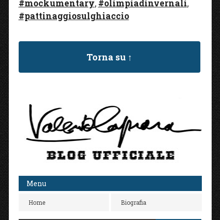
#mockumentary
,
#olimpiadinvernali
,
o
r
k
#pattinaggiosulghiaccio
Torna su ↑
Menu
Home
Biografia