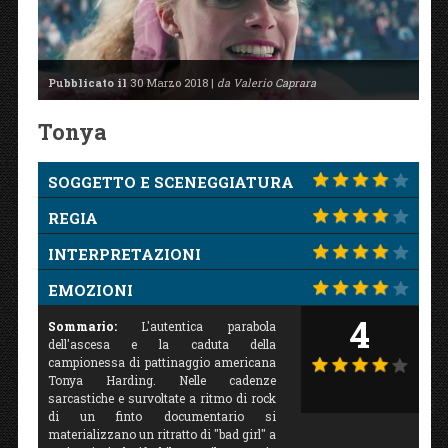
Pubblicato il
30 Marzo 2018 |
da Valerio Caprara
Tonya
SOGGETTO E SCENEGGIATURA
REGIA
INTERPRETAZIONI
EMOZIONI
4
Sommario:
L'autentica parabola
dell'ascesa e la caduta della
campionessa di pattinaggio americana
Tonya Harding. Nelle cadenze
sarcastiche e survoltate a ritmo di rock
di un finto documentario si
materializzano un ritratto di "bad girl" a