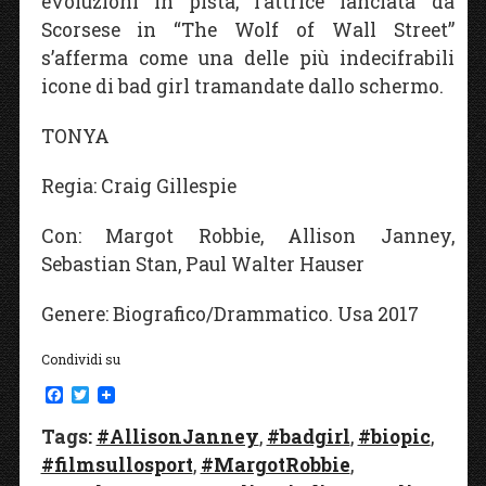
evoluzioni in pista, l’attrice lanciata da
Scorsese in “The Wolf of Wall Street”
s’afferma come una delle più indecifrabili
icone di bad girl tramandate dallo schermo.
TONYA
Regia: Craig Gillespie
Con: Margot Robbie, Allison Janney,
Sebastian Stan, Paul Walter Hauser
Genere: Biografico/Drammatico. Usa 2017
Condividi su
F
T
a
w
c
i
Tags:
#AllisonJanney
,
#badgirl
,
#biopic
,
e
t
#filmsullosport
b
t
,
#MargotRobbie
,
o
e