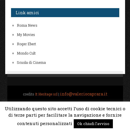
Link amici
Roma News
My Movies
Roger Ebert
Mondo Cult
Scuola di Cinema
info@valeriocaprara.it
credits
It Heritage srl
|
Home
Biografia
All Movies Project
Gestione
Utilizzando questo sito accetti l’uso di cookie tecnici o
di terze parti per facilitare la navigazione e fornire
Torna su ↑
contenuti personalizzati
Ok chiudi l'avviso