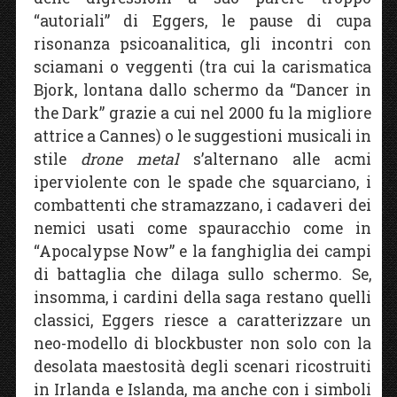
“autoriali” di Eggers, le pause di cupa
risonanza psicoanalitica, gli incontri con
sciamani o veggenti (tra cui la carismatica
Bjork, lontana dallo schermo da “Dancer in
the Dark” grazie a cui nel 2000 fu la migliore
attrice a Cannes) o le suggestioni musicali in
stile
drone metal
s’alternano alle acmi
iperviolente con le spade che squarciano, i
combattenti che stramazzano, i cadaveri dei
nemici usati come spauracchio come in
“Apocalypse Now” e la fanghiglia dei campi
di battaglia che dilaga sullo schermo. Se,
insomma, i cardini della saga restano quelli
classici, Eggers riesce a caratterizzare un
neo-modello di blockbuster non solo con la
desolata maestosità degli scenari ricostruiti
in Irlanda e Islanda, ma anche con i simboli