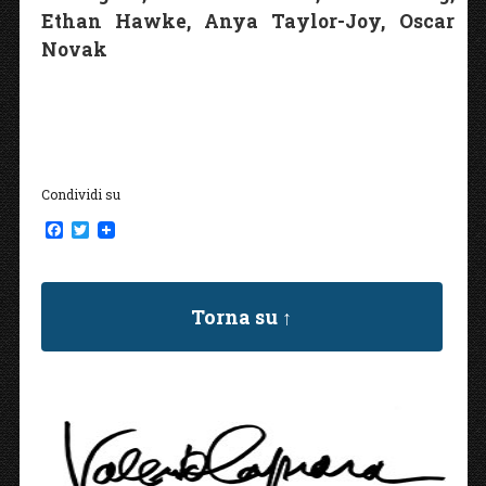
Ethan Hawke, Anya Taylor-Joy, Oscar
Novak
Condividi su
F
T
a
w
c
i
e
t
b
t
Torna su ↑
o
e
o
r
k