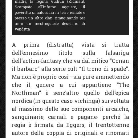
madre, la regina Gudrun (Kidman).
Scampato all’infame agguato, il
poveretto si autoesilia in terre remote e
presso un altro clan rimuginando per
anni un inestinguibile desiderio di
vendetta
A prima (distratta) vista si tratta
dell’ennesimo titolo sulla falsariga
dell’action-fantasy che va dal mitico “Conan
il barbaro” alla serie cult “Il trono di spade”.
Ma non è proprio così –sia pure ammettendo
che il genere a cui appartiene “The
Northman” è senz’altro quello dell’epica
nordica (in questo caso vichinga) survoltata
al massimo delle sue componenti arcaiche,
sanguinarie, carnali e pagane- perché la
regia è firmata da Eggers, il trentottenne
autore della coppia di originali e rinomati