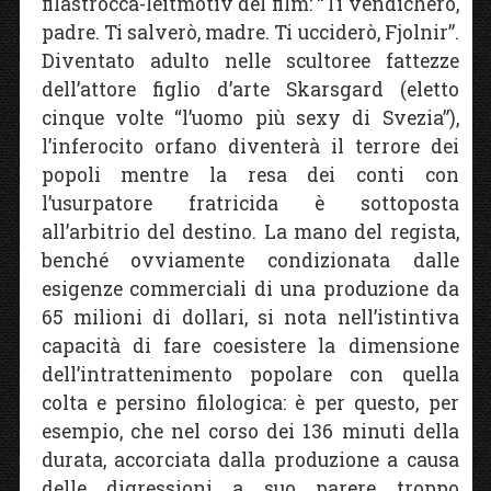
filastrocca-leitmotiv del film: “Ti vendicherò,
padre. Ti salverò, madre. Ti ucciderò, Fjolnir”.
Diventato adulto nelle scultoree fattezze
dell’attore figlio d’arte Skarsgard (eletto
cinque volte “l’uomo più sexy di Svezia”),
l’inferocito orfano diventerà il terrore dei
popoli mentre la resa dei conti con
l’usurpatore fratricida è sottoposta
all’arbitrio del destino. La mano del regista,
benché ovviamente condizionata dalle
esigenze commerciali di una produzione da
65 milioni di dollari, si nota nell’istintiva
capacità di fare coesistere la dimensione
dell’intrattenimento popolare con quella
colta e persino filologica: è per questo, per
esempio, che nel corso dei 136 minuti della
durata, accorciata dalla produzione a causa
delle digressioni a suo parere troppo