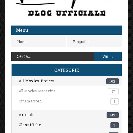
Menu
Home
Biografia
CATEGORIE
All Movies Project
102
All Movies Magazine
67
Cinemarcord
5
Articoli
149
Classifiche
3