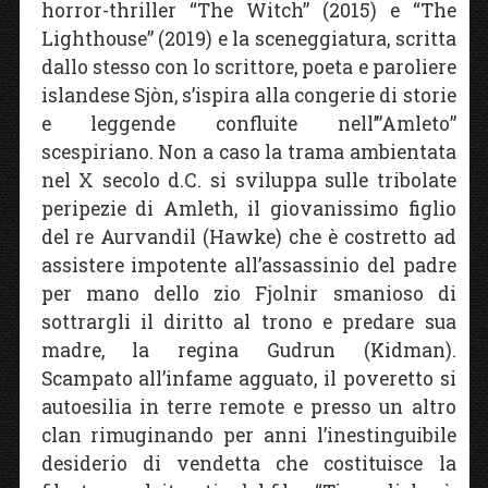
horror-thriller “The Witch” (2015) e “The
Lighthouse” (2019) e la sceneggiatura, scritta
dallo stesso con lo scrittore, poeta e paroliere
islandese Sjòn, s’ispira alla congerie di storie
e leggende confluite nell’”Amleto”
scespiriano. Non a caso la trama ambientata
nel X secolo d.C. si sviluppa sulle tribolate
peripezie di Amleth, il giovanissimo figlio
del re Aurvandil (Hawke) che è costretto ad
assistere impotente all’assassinio del padre
per mano dello zio Fjolnir smanioso di
sottrargli il diritto al trono e predare sua
madre, la regina Gudrun (Kidman).
Scampato all’infame agguato, il poveretto si
autoesilia in terre remote e presso un altro
clan rimuginando per anni l’inestinguibile
desiderio di vendetta che costituisce la