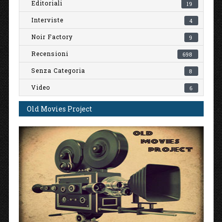
Editoriali
19
Interviste
4
Noir Factory
9
Recensioni
698
Senza Categoria
8
Video
6
Old Movies Project