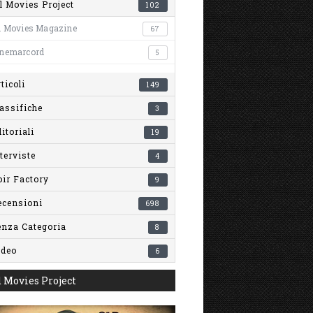
l Movies Project
102
l Movies Magazine
67
inemarcord
5
ticoli
149
assifiche
3
itoriali
19
terviste
4
ir Factory
9
ecensioni
698
enza Categoria
8
ideo
6
 Movies Project