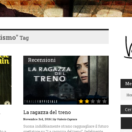
ismo"
Tag
Recensioni
Me
Ho
h
La ragazza del treno
Novembre 3rd, 2016 |
by Valerio Caprara
Suona indubbiamente strano ragguagliare il futuro
to a
spettatore su “La ragazza del treno”, fedelmente