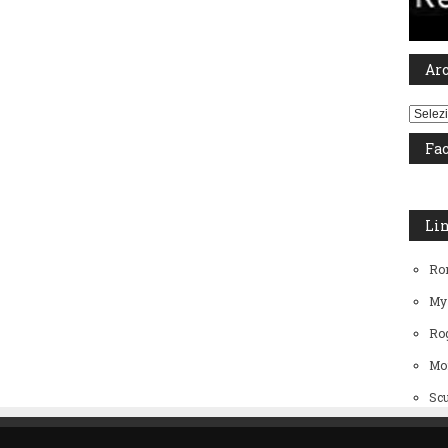
Ar
Archiv
Fa
Li
Ro
My
Rog
Mo
Scu