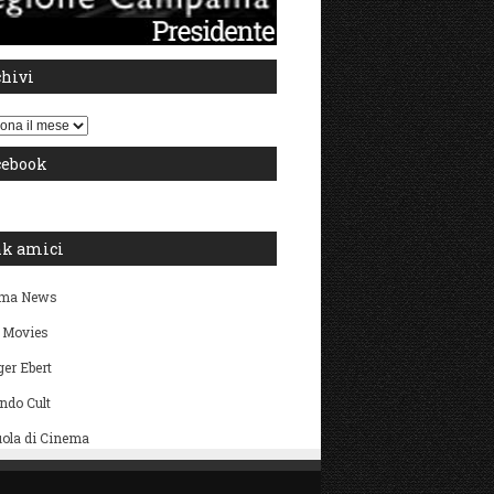
chivi
i
cebook
nk amici
ma News
 Movies
er Ebert
ndo Cult
ola di Cinema