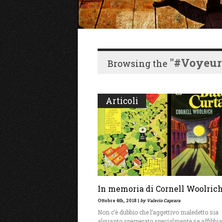
"#voyeur
Browsing the
Articoli
In memoria di Cornell Woolric
Ottobre 4th, 2018 |
by Valerio Caprara
Non c’è dubbio che l’aggettivo maledetto sia
alquanto sperperato specialmente se affibbia