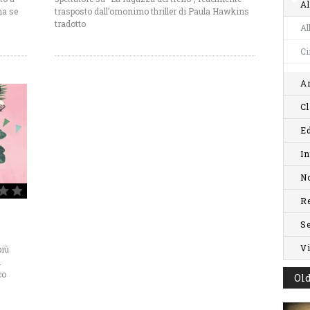
Al
ma se
trasposto dall’omonimo thriller di Paula Hawkins
tradotto
Al
C
Ar
Cl
Ed
In
No
R
S
V
più
i
co
Old