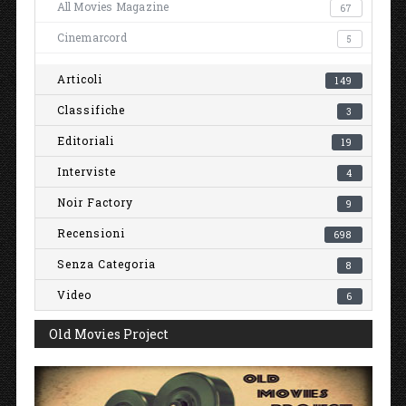
All Movies Magazine
67
Cinemarcord
5
Articoli
149
Classifiche
3
Editoriali
19
Interviste
4
Noir Factory
9
Recensioni
698
Senza Categoria
8
Video
6
Old Movies Project