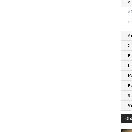
Al
Al
C
Ar
Cl
Ed
In
No
R
S
V
Old