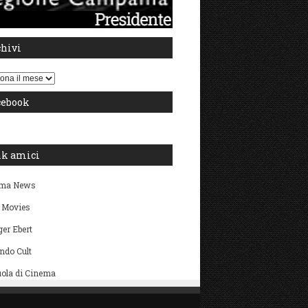
chivi
i
cebook
nk amici
ma News
 Movies
er Ebert
ndo Cult
ola di Cinema