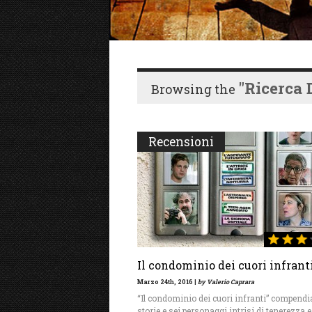
"ricerca D
Browsing the
Recensioni
Il condominio dei cuori infrant
Marzo 24th, 2016 |
by Valerio Caprara
“Il condominio dei cuori infranti” compendia
storie e sei personaggi intrisi di tenerezza e