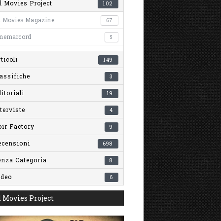
l Movies Project
102
l Movies Magazine
67
inemarcord
5
ticoli
149
assifiche
3
itoriali
19
terviste
4
ir Factory
9
ecensioni
698
enza Categoria
8
ideo
6
 Movies Project