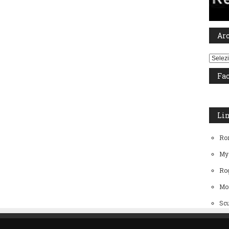
Ar
Archiv
Fa
Li
Ro
My
Rog
Mo
Scu