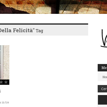
ella Felicità"
Tag
Me
Ho
i
 in tre