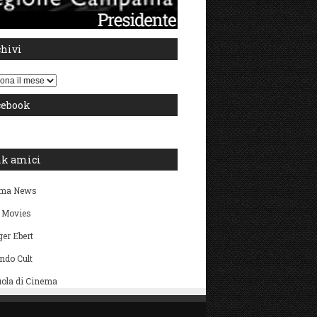
chivi
i
cebook
nk amici
ma News
 Movies
er Ebert
ndo Cult
ola di Cinema