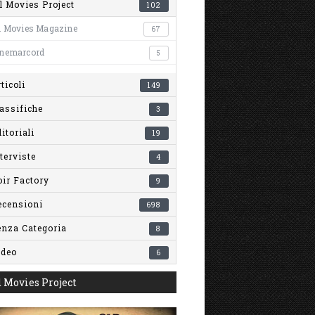
l Movies Project
102
l Movies Magazine
67
inemarcord
5
ticoli
149
assifiche
3
itoriali
19
terviste
4
ir Factory
9
ecensioni
698
enza Categoria
8
ideo
6
 Movies Project