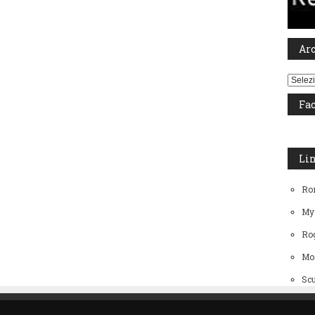
Ar
Archiv
Fa
Li
Ro
My
Rog
Mo
Scu