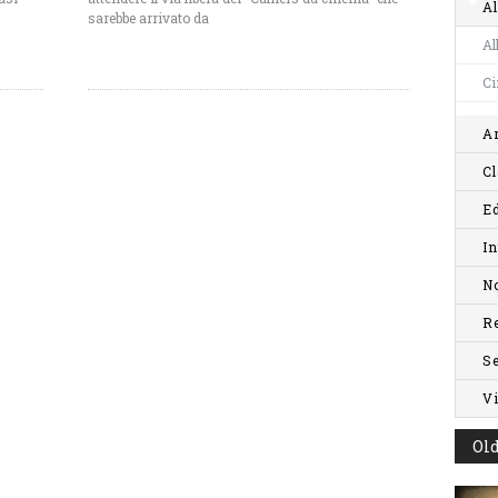
Al
sarebbe arrivato da
Al
C
Ar
Cl
Ed
In
No
R
S
V
Old