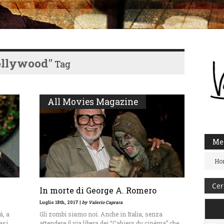
llywood"
Tag
All Movies Magazine
Me
Ho
In morte di George A. Romero
Luglio 18th, 2017 |
by Valerio Caprara
á, a
Gli zombi siamo noi. Anche in Italia, senza
iasi
attendere il via libera dei “Cahiers du cinéma” che