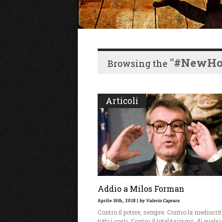
"#NewHo
Browsing the
Articoli
Addio a Milos Forman
Aprile 16th, 2018 |
by Valerio Caprara
Contro il potere, sempre. Contro la mediocrit
tutti i costi. Contro il totalitarismo, di quals