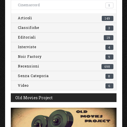
Cinemarcord
5
Articoli
149
Classifiche
3
Editoriali
19
Interviste
4
Noir Factory
9
Recensioni
698
Senza Categoria
8
Video
6
Old Movies Project