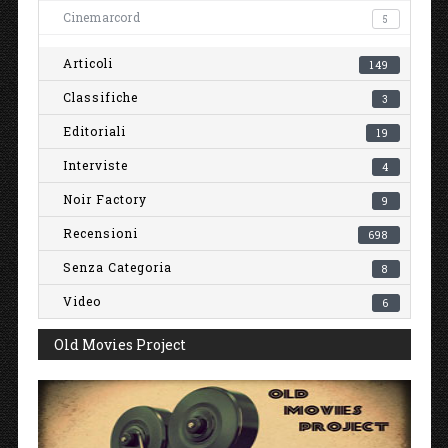
Cinemarcord
5
Articoli
149
Classifiche
3
Editoriali
19
Interviste
4
Noir Factory
9
Recensioni
698
Senza Categoria
8
Video
6
Old Movies Project