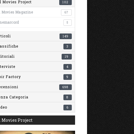
l Movies Project
102
l Movies Magazine
67
inemarcord
5
ticoli
149
assifiche
3
itoriali
19
terviste
4
ir Factory
9
ecensioni
698
enza Categoria
8
ideo
6
 Movies Project