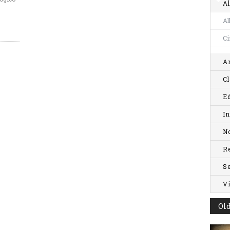
Al
Al
C
Ar
Cl
Ed
In
No
R
S
V
Old