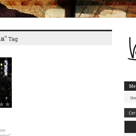
a"
Tag
Me
Ho
vano
ogico”