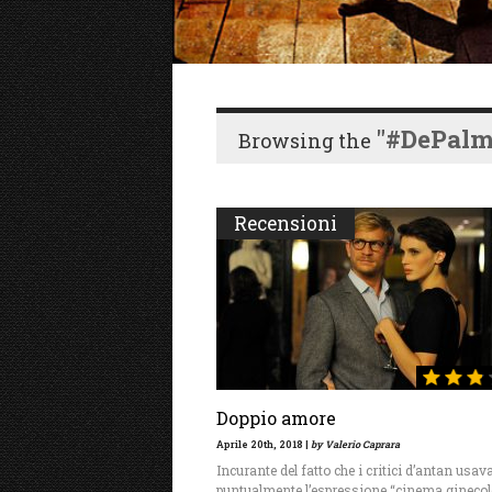
"#DePalm
Browsing the
Recensioni
Doppio amore
Aprile 20th, 2018 |
by Valerio Caprara
Incurante del fatto che i critici d’antan usa
puntualmente l’espressione “cinema ginecol