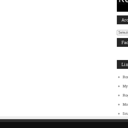
Ar
Archiv
Fa
Li
Ro
My
Rog
Mo
Scu