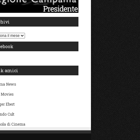
chivi
i
cebook
nk amici
ma News
 Movies
er Ebert
ndo Cult
ola di Cinema