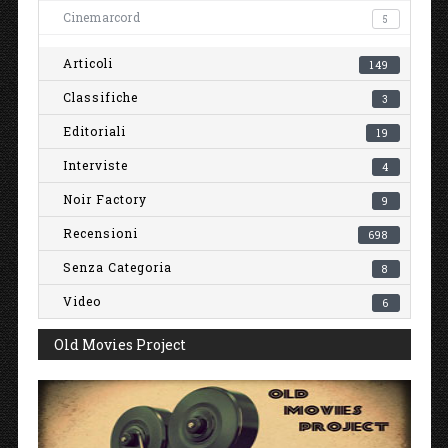
Cinemarcord
5
Articoli
149
Classifiche
3
Editoriali
19
Interviste
4
Noir Factory
9
Recensioni
698
Senza Categoria
8
Video
6
Old Movies Project