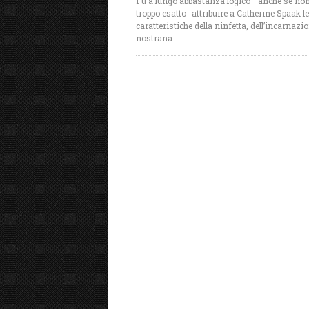
Fu a lungo abbastanza logico –anche se no
troppo esatto- attribuire a Catherine Spaak le
caratteristiche della ninfetta, dell’incarnazi
nostrana