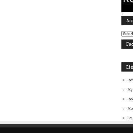
Ar
Archiv
Fa
Li
Ro
My
Rog
Mo
Scu