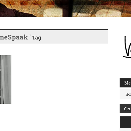
ineSpaak"
Tag
Me
Ho