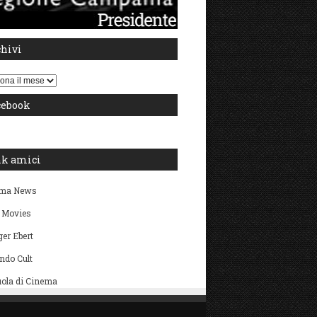
chivi
i
cebook
nk amici
ma News
 Movies
er Ebert
ndo Cult
ola di Cinema