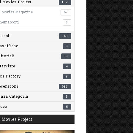
l Movies Project
102
l Movies Magazine
67
inemarcord
5
ticoli
149
assifiche
3
itoriali
19
terviste
4
ir Factory
9
ecensioni
698
enza Categoria
8
ideo
6
 Movies Project