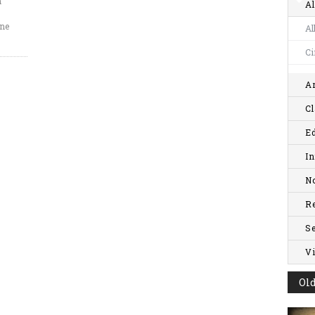
n
Al
one
Al
C
Ar
Cl
Ed
In
No
R
S
V
Old