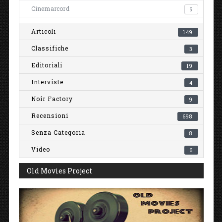
Cinemarcord
5
Articoli
149
Classifiche
3
Editoriali
19
Interviste
4
Noir Factory
9
Recensioni
698
Senza Categoria
8
Video
6
Old Movies Project