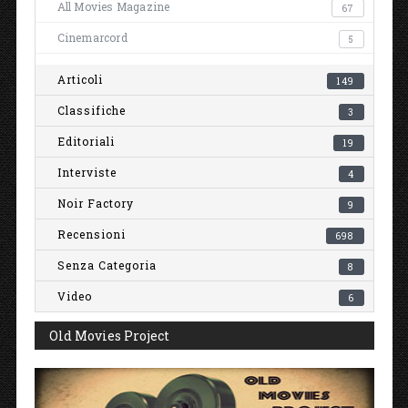
All Movies Magazine
67
Cinemarcord
5
Articoli
149
Classifiche
3
Editoriali
19
Interviste
4
Noir Factory
9
Recensioni
698
Senza Categoria
8
Video
6
Old Movies Project