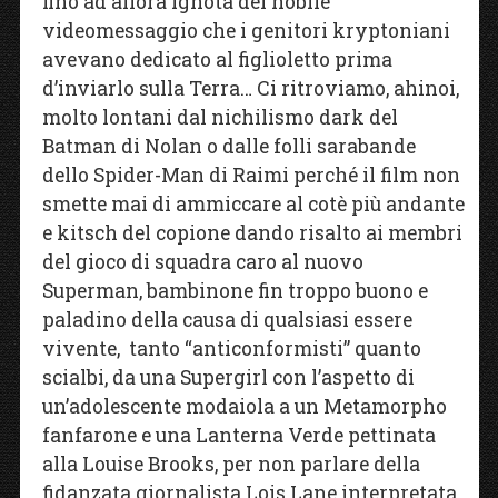
fino ad allora ignota del nobile
videomessaggio che i genitori kryptoniani
avevano dedicato al figlioletto prima
d’inviarlo sulla Terra… Ci ritroviamo, ahinoi,
molto lontani dal nichilismo dark del
Batman di Nolan o dalle folli sarabande
dello Spider-Man di Raimi perché il film non
smette mai di ammiccare al cotè più andante
e kitsch del copione dando risalto ai membri
del gioco di squadra caro al nuovo
Superman, bambinone fin troppo buono e
paladino della causa di qualsiasi essere
vivente, tanto “anticonformisti” quanto
scialbi, da una Supergirl con l’aspetto di
un’adolescente modaiola a un Metamorpho
fanfarone e una Lanterna Verde pettinata
alla Louise Brooks, per non parlare della
fidanzata giornalista Lois Lane interpretata