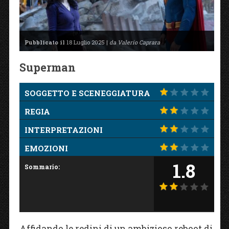
Pubblicato il
18 Luglio 2025 |
da Valerio Caprara
Superman
SOGGETTO E SCENEGGIATURA
REGIA
INTERPRETAZIONI
EMOZIONI
1.8
Sommario:
Affidando le redini di un ambizioso reboot di