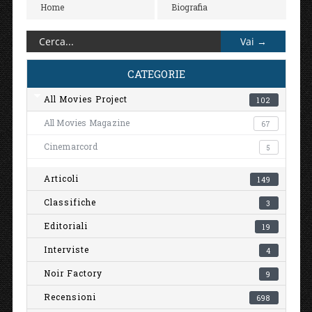
Home
Biografia
CATEGORIE
All Movies Project
102
All Movies Magazine
67
Cinemarcord
5
Articoli
149
Classifiche
3
Editoriali
19
Interviste
4
Noir Factory
9
Recensioni
698