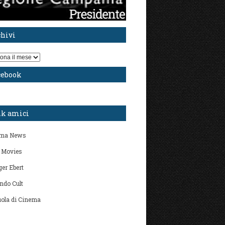
chivi
i
cebook
nk amici
ma News
 Movies
er Ebert
ndo Cult
ola di Cinema