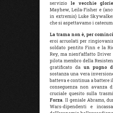
servizio
le vecchie glorie
Mayhew, Leila-Fisher e (anc
in extremis) Luke Skywalker
che si aspettavamo i catecum
La trama non è, per cominc
eroi arruolati per ringiovani
soldato pentito Finn e la Ri
Rey, ma nient’affatto Drive
pilota membro della Resistenza
gratificato da
un pugno di
sostanza una vera inversione
batteva e continua a battere i
conseguenza non avanza di
cruciale quesito sulla trasm
Forza
. Il geniale Abrams, du
Wars-dipendenti e incassa