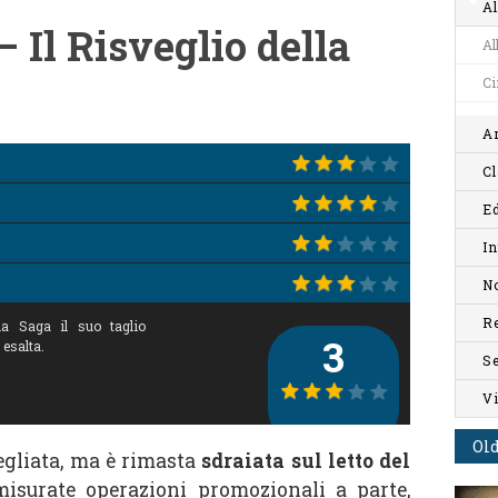
Al
 Il Risveglio della
Al
C
Ar
Cl
Ed
In
No
R
la Saga il suo taglio
3
esalta.
S
V
Old
egliata, ma è rimasta
sdraiata sul letto del
misurate operazioni promozionali a parte,