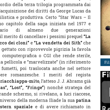
’esordio della terza trilogia programmata dai
acquisizione dei diritti da George Lucas da
ilistica e produttiva. Certo “Star Wars – Il
imo capitolo della saga iniziata nel 1977 e
ginario di almeno due generazioni
il merito di cancellare i pessimi prequel
“La
acco dei cloni”
e
“La vendetta dei Sith”
che
 gettato con riprovevole pigrizia la favola
a computergrafica o CGI che rende sterile,
la pellicola e “marvelizzate” (in riferimento
Fi
i fumetti, poi traslocata anche nel settore
fere romanzesche. I meriti del regista
i
riacchiappa-mito
, l’atteso J. J. Abrams già
ias”, “Lost”, “Fringe”
) nonché stratega del
ande schermo, si rivelano, a luci riaccese,
’universo della moderna Iliade la sua
patina
stern spaziale
e di avere richiamato in