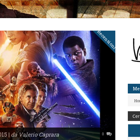
Recensioni
Me
Ho
15 |
da Valerio Caprara
0