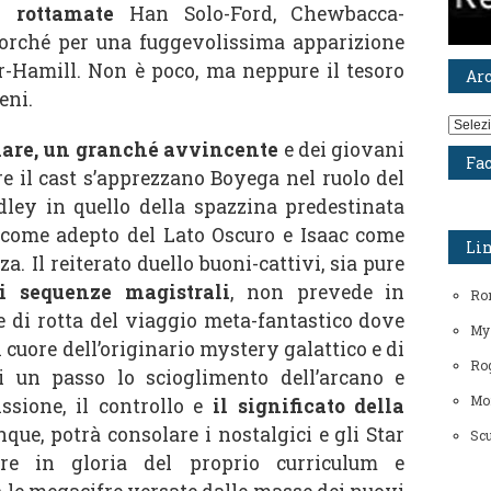
 rottamate
Han Solo-Ford, Chewbacca-
orché per una fuggevolissima apparizione
-Hamill. Non è poco, ma neppure il tesoro
Ar
eni.
Archiv
iare, un granché avvincente
e dei giovani
Fa
re il cast s’apprezzano Boyega nel ruolo del
dley in quello della spazzina predestinata
r come adepto del Lato Oscuro e Isaac come
Li
. Il reiterato duello buoni-cattivi, sia pure
 sequenze magistrali
, non prevede in
Ro
 di rotta del viaggio meta-fantastico dove
My
l cuore dell’originario mystery galattico e di
Rog
 un passo lo scioglimento dell’arcano e
Mo
issione, il controllo e
il significato della
nque, potrà consolare i nostalgici e gli Star
Scu
re in gloria del proprio curriculum e