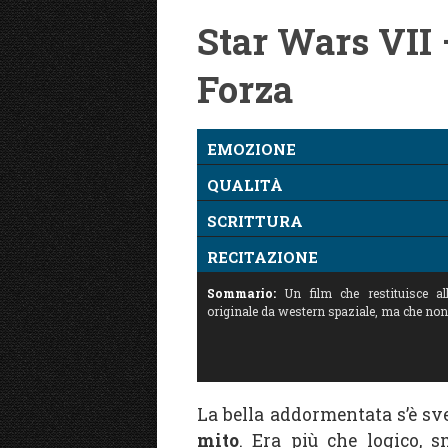
Star Wars VII –
Forza
EMOZIONE
QUALITÀ
SCRITTURA
RECITAZIONE
Sommario:
Un film che restituisce al
originale da western spaziale, ma che non 
La bella addormentata s’è sv
mito
. Era più che logico, s