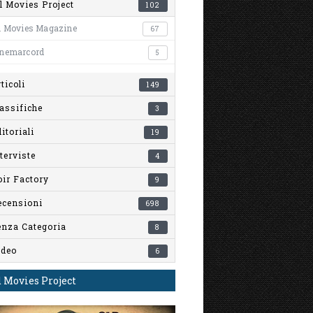
l Movies Project
102
l Movies Magazine
67
inemarcord
5
ticoli
149
assifiche
3
itoriali
19
terviste
4
ir Factory
9
ecensioni
698
enza Categoria
8
ideo
6
 Movies Project