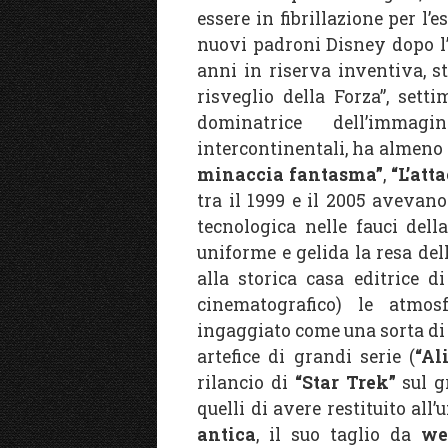
essere in fibrillazione per l
nuovi padroni Disney dopo l’
anni in riserva inventiva, st
risveglio della Forza”, sett
dominatrice dell’imma
intercontinentali, ha almeno 
minaccia fantasma”
,
“L’att
tra il 1999 e il 2005 avevano
tecnologica nelle fauci dell
uniforme e gelida la resa del
alla storica casa editrice d
cinematografico) le atmos
ingaggiato come una sorta d
artefice di grandi serie (
“Al
rilancio di
“Star Trek”
sul gr
quelli di avere restituito all
antica
, il suo taglio da
we