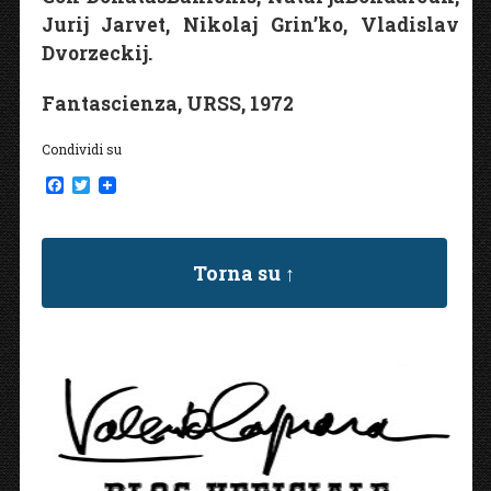
Jurij Jarvet, Nikolaj Grin’ko, Vladislav
Dvorzeckij.
Fantascienza, URSS, 1972
Condividi su
F
T
a
w
c
i
e
t
b
t
Torna su ↑
o
e
o
r
k