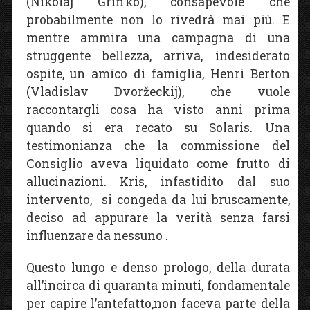
(Nikolaj Grin’ko), consapevole che
probabilmente non lo rivedrà mai più. E
mentre ammira una campagna di una
struggente bellezza, arriva, indesiderato
ospite, un amico di famiglia, Henri Berton
(Vladislav Dvoržeckij), che vuole
raccontargli cosa ha visto anni prima
quando si era recato su Solaris. Una
testimonianza che la commissione del
Consiglio aveva liquidato come frutto di
allucinazioni. Kris, infastidito dal suo
intervento, si congeda da lui bruscamente,
deciso ad appurare la verità senza farsi
influenzare da nessuno .
Questo lungo e denso prologo, della durata
all’incirca di quaranta minuti, fondamentale
per capire l’antefatto,non faceva parte della