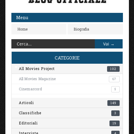
Menu
Home
Biografia
CATEGORIE
All Movies Project
102
All Movies Magazine
67
Cinemarcord
5
Articoli
149
Classifiche
3
Editoriali
19
Interviste
4