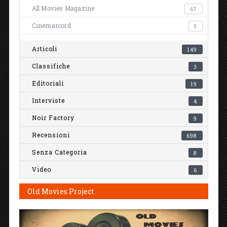
All Movies Magazine
67
Cinemarcord
5
Articoli
149
Classifiche
3
Editoriali
19
Interviste
4
Noir Factory
9
Recensioni
698
Senza Categoria
8
Video
6
Old Movies Project