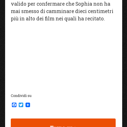
valido per confermare che Sophia non ha
mai smesso di camminare dieci centimetri
più in alto dei film nei quali ha recitato.
Condividi su
F
T
a
w
c
i
e
t
b
t