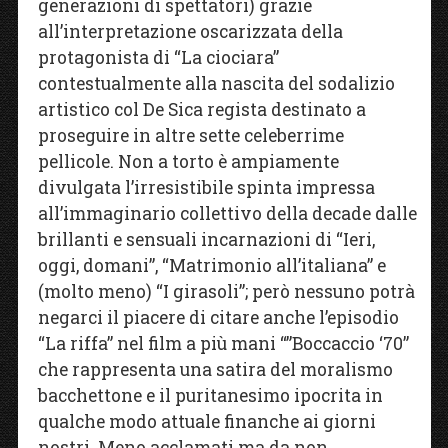
generazioni di spettatori) grazie
all’interpretazione oscarizzata della
protagonista di “La ciociara”
contestualmente alla nascita del sodalizio
artistico col De Sica regista destinato a
proseguire in altre sette celeberrime
pellicole. Non a torto è ampiamente
divulgata l’irresistibile spinta impressa
all’immaginario collettivo della decade dalle
brillanti e sensuali incarnazioni di “Ieri,
oggi, domani”, “Matrimonio all’italiana” e
(molto meno) “I girasoli”; però nessuno potrà
negarci il piacere di citare anche l’episodio
“La riffa” nel film a più mani “”Boccaccio ‘70”
che rappresenta una satira del moralismo
bacchettone e il puritanesimo ipocrita in
qualche modo attuale finanche ai giorni
nostri. Meno acclamati ma da non