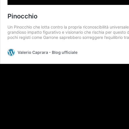
Pinocchio
Un Pinocchio che lotta contro la propria riconoscibilità universa
grandioso impatto figurativo e visionario che rischia per questo d
pochi registi come Garrone saprebbero sorreggere l’equilibrio tr
Valerio Caprara - Blog ufficiale