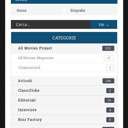
Home
Biografia
CATEGORIE
All Movies Project
102
All Movies Magazine
67
Cinemarcord
5
Articoli
149
Classifiche
3
Editoriali
19
Interviste
4
Noir Factory
9