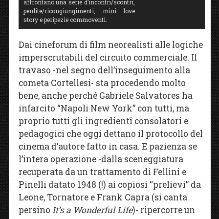
affrontano una serie d’incontri/scontri,
perdite/ricongiungimenti, mini love
story e peripezie commoventi.
Dai cineforum di film neorealisti alle logiche
imperscrutabili del circuito commerciale. Il
travaso -nel segno dell’inseguimento alla
cometa Cortellesi- sta procedendo molto
bene, anche perché Gabriele Salvatores ha
infarcito “Napoli New York” con tutti, ma
proprio tutti gli ingredienti consolatori e
pedagogici che oggi dettano il protocollo del
cinema d’autore fatto in casa. E pazienza se
l’intera operazione -dalla sceneggiatura
recuperata da un trattamento di Fellini e
Pinelli datato 1948 (!) ai copiosi “prelievi” da
Leone, Tornatore e Frank Capra (si canta
persino
It’s a Wonderful Life
)- ripercorre un