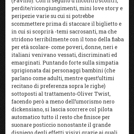
(Favino). Con il seguito d’incontri/scontri,
perdite/ricongiungimenti, mini love story e
peripezie varie su cui si potrebbe
scommettere prima di staccare il biglietto e
in cui si scoprirà -temi sacrosanti, ma che
stridono terribilmente con il tono della fiaba
per età scolare- come poveri, donne, neri e
italiani venivano vessati, discriminati ed
emarginati. Puntando forte sulla simpatia
sprigionata dai personaggi bambini (che
parlano come adulti, mentre quest’ultimi
recitano di preferenza sopra le righe)
sottoposti al trattamento-Oliver Twist,
facendo però a meno dell’umorismo nero
dickensiano, si lascia scorrere col pilota
automatico tutto il resto che finisce per
suonare posticcio nonostante il grande
dispiego degli effetti visivi grazie ai quali,