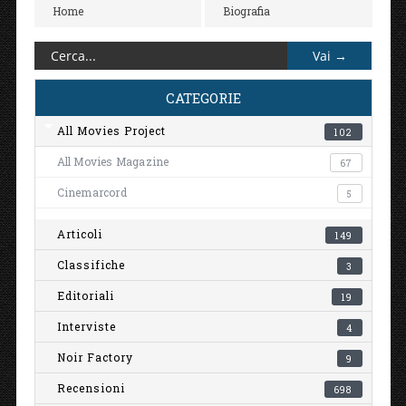
Home
Biografia
CATEGORIE
All Movies Project
102
All Movies Magazine
67
Cinemarcord
5
Articoli
149
Classifiche
3
Editoriali
19
Interviste
4
Noir Factory
9
Recensioni
698