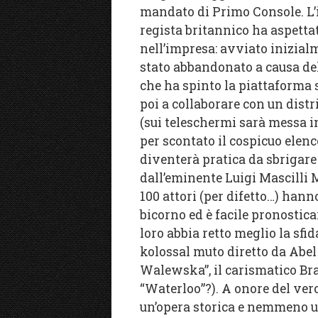
mandato di Primo Console. L’i
regista britannico ha aspettat
nell’impresa: avviato inizialm
stato abbandonato a causa del
che ha spinto la piattaforma
poi a collaborare con un distr
(sui teleschermi sarà messa i
per scontato il cospicuo elenco
diventerà pratica da sbrigare 
dall’eminente Luigi Mascilli M
100 attori (per difetto…) hanno
bicorno ed è facile pronostica
loro abbia retto meglio la sf
kolossal muto diretto da Abel
Walewska”, il carismatico Bran
“Waterloo”?). A onore del vero
un’opera storica e nemmeno un