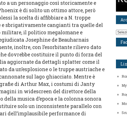
ato a un personaggio così storicamente e
nix è di solito un ottimo attore, però
lessi la scelta di affibbiare a N. troppe
Ar
e sbrigativamente cangianti tra quelle del
 militare, il politico megalomane e
Archiv
pregiudicata Josephine de Beauharnais
Fa
te, inoltre, con l’esorbitante rilievo dato
che dovrebbe costituire il punto di forza del
lia aggiornate da dettagli splatter come il
Li
rato da un’esplosione o le truppe austriache e
e cannonate sul lago ghiacciato. Mentre è
Ro
ografie di Arthur Max, i costumi di Janty
My
magini in widescreen del direttore della
Rog
so della musica d’epoca e la colonna sonora
Mo
tituire solo un inconsistente parallelo con
pari dell’implausibile performance di
Scu