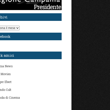
chivi
i
cebook
nk amici
ma News
 Movies
er Ebert
ndo Cult
ola di Cinema