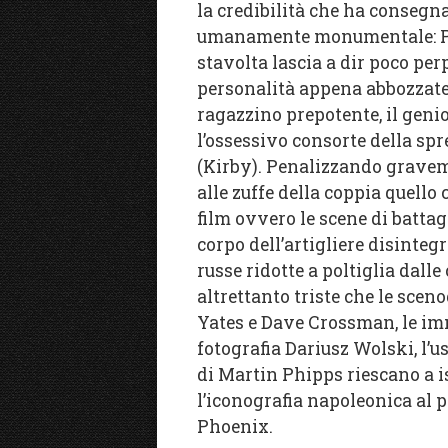
la credibilità che ha consegn
umanamente monumentale: Phoe
stavolta lascia a dir poco perp
personalità appena abbozzate 
ragazzino prepotente, il genio
l’ossessivo consorte della s
(Kirby). Penalizzando gravemen
alle zuffe della coppia quello 
film ovvero le scene di battag
corpo dell’artigliere disinteg
russe ridotte a poltiglia dall
altrettanto triste che le scen
Yates e Dave Crossman, le im
fotografia Dariusz Wolski, l’u
di Martin Phipps riescano a is
l’iconografia napoleonica al 
Phoenix.