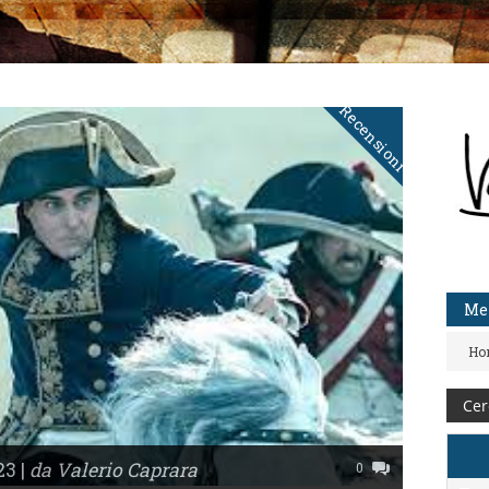
Recensioni
Me
Ho
3 |
da Valerio Caprara
0