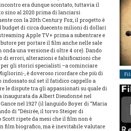
ncontro era dunque scontato, tuttavia il
o sino al 2020 prima di lanciarsi
ente con la 20th Century Fox, il progetto è
 budget di circa duecento milioni di dollari
 streaming Apple TV+ prima a subentrare e
ibutore per portare il film anche nelle sale
n onda una versione di oltre 4 ore). Dando
 di errori, alterazioni e falsificazioni che
per gli storici specialisti –a cominciare
igliorini-, è doveroso ricordare che più di
Fi
 indossato sul set il fatidico cappello a
re le dispute tra gli appassionati su quale di
ida inaugurata da Albert Dieudonné nel
 Gance nel 1927 (il languido Boyer di “Maria
do di “Désirée, il torvo Steiger di
 Scott ripete da mesi che il film non è
 film biografico, ma è inevitabile valutare