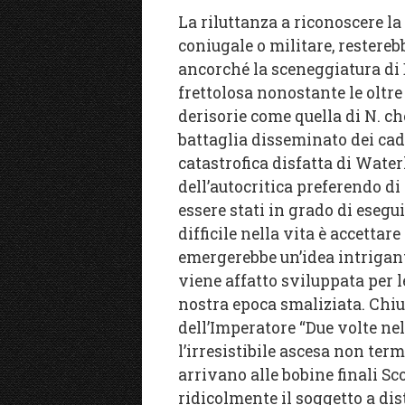
La riluttanza a riconoscere la 
coniugale o militare, restereb
ancorché la sceneggiatura di
frettolosa nonostante le oltre
derisorie come quella di N. c
battaglia disseminato dei cad
catastrofica disfatta di Water
dell’autocritica preferendo di
essere stati in grado di esegu
difficile nella vita è accettare
emergerebbe un’idea intrigante
viene affatto sviluppata per l
nostra epoca smaliziata. Chiu
dell’Imperatore “Due volte nell
l’irresistibile ascesa non te
arrivano alle bobine finali S
ridicolmente il soggetto a dis