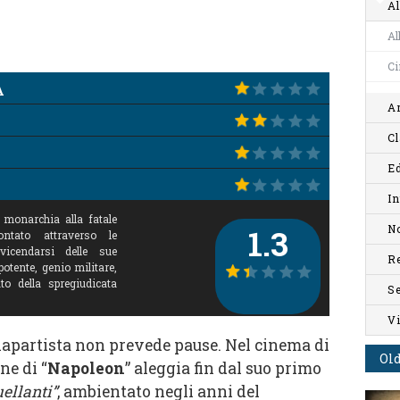
Al
Al
C
A
Ar
Cl
Ed
In
 monarchia alla fatale
No
1.3
ontato attraverso le
vicendarsi delle sue
R
otente, genio militare,
o della spregiudicata
S
V
napartista non prevede pause. Nel cinema di
Old
ne di “
Napoleon
” aleggia fin dal suo primo
uellanti”
, ambientato negli anni del