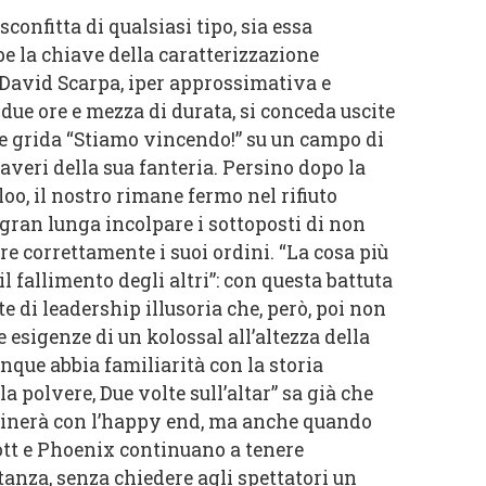
sconfitta di qualsiasi tipo, sia essa
be la chiave della caratterizzazione
 David Scarpa, iper approssimativa e
 due ore e mezza di durata, si conceda uscite
he grida “Stiamo vincendo!” su un campo di
averi della sua fanteria. Persino dopo la
loo, il nostro rimane fermo nel rifiuto
 gran lunga incolpare i sottoposti di non
ire correttamente i suoi ordini. “La cosa più
 il fallimento degli altri”: con questa battuta
 di leadership illusoria che, però, poi non
e esigenze di un kolossal all’altezza della
nque abbia familiarità con la storia
a polvere, Due volte sull’altar” sa già che
rminerà con l’happy end, ma anche quando
cott e Phoenix continuano a tenere
tanza, senza chiedere agli spettatori un