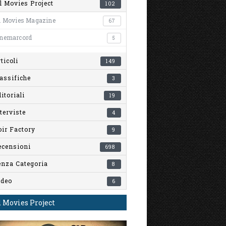
l Movies Project
102
l Movies Magazine
67
inemarcord
5
ticoli
149
assifiche
3
itoriali
19
terviste
4
ir Factory
9
ecensioni
698
enza Categoria
8
ideo
6
 Movies Project