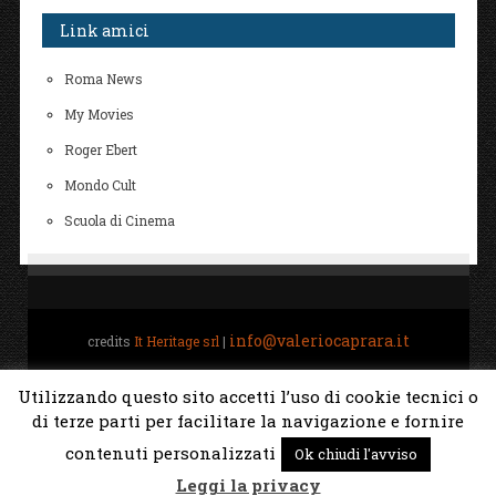
Link amici
Roma News
My Movies
Roger Ebert
Mondo Cult
Scuola di Cinema
info@valeriocaprara.it
credits
It Heritage srl
|
Home
Biografia
All Movies Project
Gestione
Utilizzando questo sito accetti l’uso di cookie tecnici o
di terze parti per facilitare la navigazione e fornire
Torna su ↑
contenuti personalizzati
Ok chiudi l'avviso
Leggi la privacy