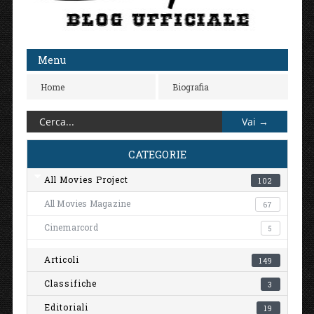
Menu
Home
Biografia
CATEGORIE
All Movies Project
102
All Movies Magazine
67
Cinemarcord
5
Articoli
149
Classifiche
3
Editoriali
19