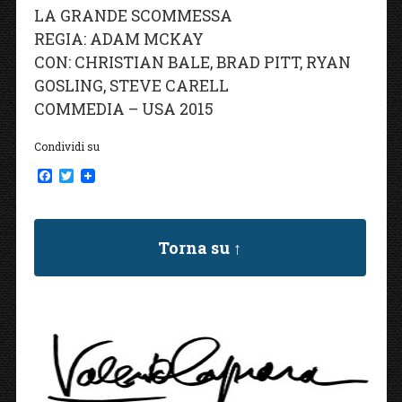
LA GRANDE SCOMMESSA
REGIA: ADAM MCKAY
CON: CHRISTIAN BALE, BRAD PITT, RYAN
GOSLING, STEVE CARELL
COMMEDIA – USA 2015
Condividi su
F
T
a
w
c
i
e
t
b
t
Torna su ↑
o
e
o
r
k