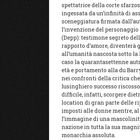
spettatrice della corte sfarzos
ingessata da un’infinità di as
sceneggiatura firmata dall’au
l’invenzione del personaggio 
(Depp): testimone segreto del
rapporto d’amore, diventerà g
all’umanità nascosta sotto la l
caso la quarantasettenne autr
età e portamento alla du Barry
nei confronti della critica ch
lusinghiero successo riscosso 
difficile, infatti, scorgere die
location di gran parte delle r
imposti alle donne mentre, al c
l’immagine di una mascolinit
nazione in tutta la sua magni
monarchia assoluta.