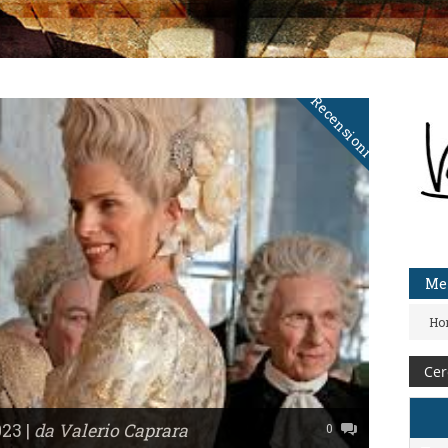
Recensioni
Me
Ho
23 |
da Valerio Caprara
0