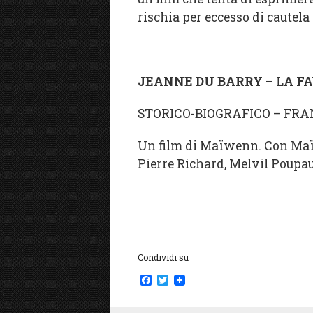
rischia per eccesso di cautela
JEANNE DU BARRY – LA FA
STORICO-BIOGRAFICO – FR
Un film di Maïwenn. Con Ma
Pierre Richard, Melvil Poupau
Condividi su
F
T
a
w
c
i