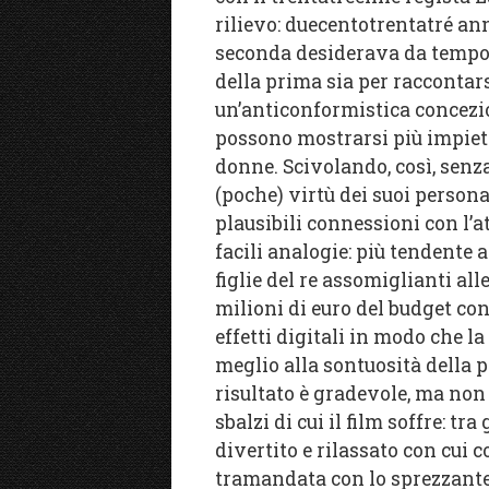
rilievo: duecentotrentatré ann
seconda desiderava da tempo 
della prima sia per raccontarsi
un’anticonformistica concezi
possono mostrarsi più impieto
donne. Scivolando, così, senza
(poche) virtù dei suoi persona
plausibili connessioni con l’a
facili analogie: più tendente a
figlie del re assomiglianti all
milioni di euro del budget con
effetti digitali in modo che 
meglio alla sontuosità della pi
risultato è gradevole, ma non
sbalzi di cui il film soffre: tr
divertito e rilassato con cui
tramandata con lo sprezzante e