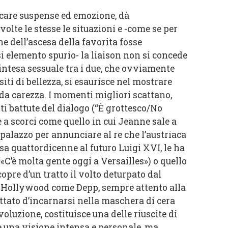
icare suspense ed emozione, dà
volte le stesse le situazioni e -come se per
he dell’ascesa della favorita fosse
i elemento spurio- la liaison non si concede
intesa sessuale tra i due, che ovviamente
iti di bellezza, si esaurisce nel mostrare
da carezza. I momenti migliori scattano,
nti battute del dialogo (“È grottesco/No
 a scorci come quello in cui Jeanne sale a
l palazzo per annunciare al re che l’austriaca
sa quattordicenne al futuro Luigi XVI, le ha
“«C’è molta gente oggi a Versailles») o quello
scopre d’un tratto il volto deturpato dal
 di Hollywood come Depp, sempre attento alla
tato d’incarnarsi nella maschera di cera
luzione, costituisce una delle riuscite di
e una visione intensa e personale, ma