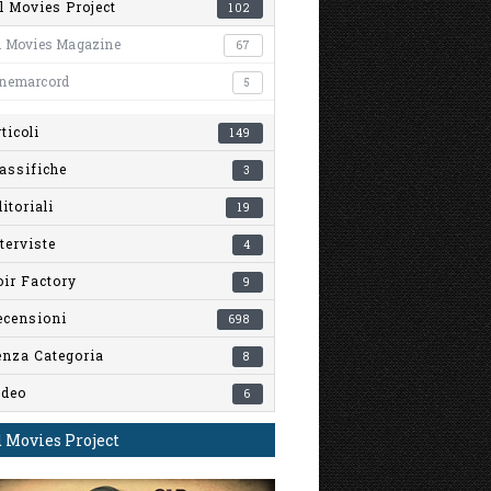
l Movies Project
102
l Movies Magazine
67
inemarcord
5
ticoli
149
assifiche
3
itoriali
19
terviste
4
ir Factory
9
ecensioni
698
enza Categoria
8
ideo
6
 Movies Project