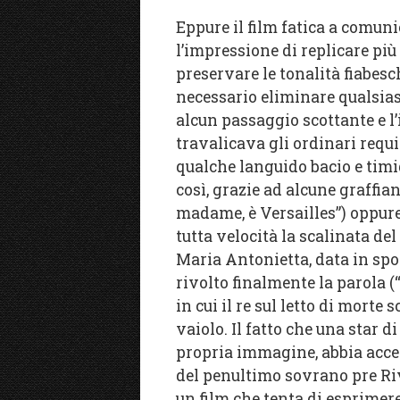
Eppure il film fatica a comun
l’impressione di replicare più 
preservare le tonalità fiabesc
necessario eliminare qualsias
alcun passaggio scottante e l’
travalicava gli ordinari requis
qualche languido bacio e timi
così, grazie ad alcune graffia
madame, è Versailles”) oppure
tutta velocità la scalinata de
Maria Antonietta, data in spo
rivolto finalmente la parola (
in cui il re sul letto di morte 
vaiolo. Il fatto che una star
propria immagine, abbia accet
del penultimo sovrano pre Rivo
un film che tenta di esprimer