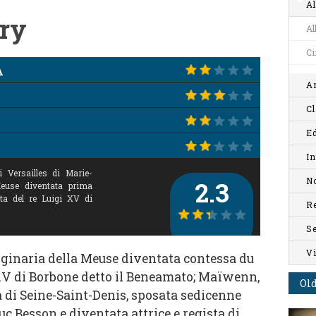
Al
ry
Al
C
A
Ar
Cl
Ed
In
i Versailles di Marie-
No
2.3
Meuse diventata prima
ita del re Luigi XV di
R
S
V
iginaria della Meuse diventata contessa du
 XV di Borbone detto il Beneamato; Maïwenn,
Old
 di Seine-Saint-Denis, sposata sedicenne
uc Besson e diventata attrice e regista di