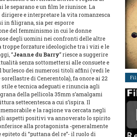
i le separano e un film le riunisce. La
dirigere e interpretare la vita romanzesca
 in filigrana, sia per esporre
one del femminismo in cui le donne
se degli uomini nei confronti delle altre
 troppe forzature ideologiche tra i vizi e le
ggi, “
Jeanne du Barry
” riesce a suggerire
ttualità senza sottomettersi alle consuete e
l burlesco dei numerosi titoli affini (vedi le
Fi
e sorellastre di Cenerentola), fa onore ai 22
 stile e tecnica adeguati e rinuncia agli
la grana della pellicola 35mm s’amalgami
ttura settecentesca a cui s’ispira. Il
 memorabile e la ragione va cercata negli
a gli aspetti positivi va annoverato lo spirito
 conferisce alla protagonista -generalmente
piteto di “puttana del re”- il ruolo di