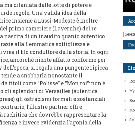
a ma dilaniata dalle lotte di potere e
surde regole. Una valida idea della
trice insieme a Lussi-Modeste è inoltre
Ar
del primo cameriere (Lavernhe) del re
Archiv
la nascita di un inaudito quanto autentico
razie alla flemmatica sottigliezza e
Fa
ivrea il filo conduttore della storia. In ogni
ice, ancorché niente affatto conforme per
 dell’epoca, si regala una pungente ripicca
Li
e tende a snobbarla nonostante il
Ro
da titoli come “Polisse” e “Mon roi”: non è
tro gli splendori di Versailles (autentica
My
iprese) gli ostracismi formali e sostanziali
Rog
ontrario, l’illustre partner offre
Mo
à rachitica che dovrebbe rappresentare la
Scu
ficenza e invece evidenzia l’agonia della