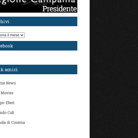
chivi
i
cebook
nk amici
ma News
 Movies
er Ebert
ndo Cult
ola di Cinema