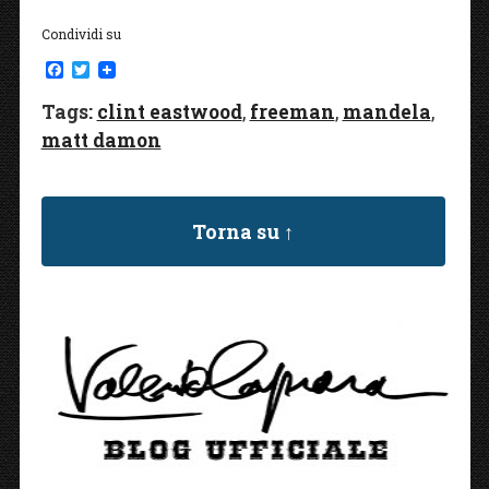
Condividi su
F
T
a
w
c
i
Tags:
clint eastwood
,
freeman
,
mandela
,
e
t
matt damon
b
t
o
e
o
r
k
Torna su ↑