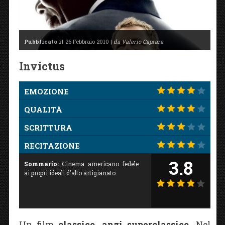
Pubblicato il
26 Febbraio 2010 |
da Valerio Caprara
Invictus
EMOZIONE
QUALITÀ
SCRITTURA
RECITAZIONE
3.8
Sommario:
Cinema americano fedele
ai propri ideali d'alto artigianato.
Un film
classico, anzi superclassico.
Nel