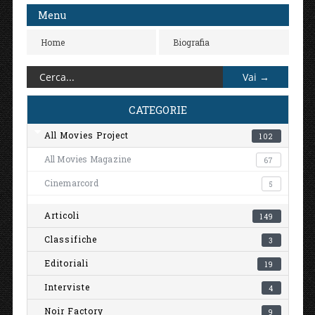
Menu
Home
Biografia
CATEGORIE
All Movies Project
102
All Movies Magazine
67
Cinemarcord
5
Articoli
149
Classifiche
3
Editoriali
19
Interviste
4
Noir Factory
9