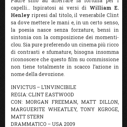
Padre sino ad afferrare la fortuna per i
capelli… Ispiratosi ai versi di
William E.
Henley
ripresi dal titolo, il venerabile Clint
sa dove mettere le mani e, in un certo senso,
la poesia nasce senza forzature, bensì in
sintonia con la composizione dei momenti-
clou. Sia pure preferendo un cinema più ricco
di contrasti e sfumature, bisogna insomma
riconoscere che questo film su commissione
non tiene totalmente in scacco l’azione in
nome della devozione.
INVICTUS – L’INVINCIBILE
REGIA: CLINT EASTWOOD
CON: MORGAN FREEMAN, MATT DILLON,
MARGUERITE WHEATLEY, TONY KGROGE,
MATT STERN
DRAMMATICO – USA 2009