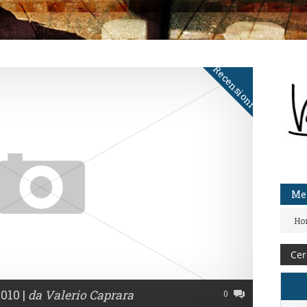
Recensioni
Me
Ho
010 |
da Valerio Caprara
0