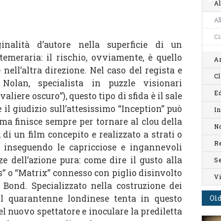
Al
Al
C
inalità d’autore nella superficie di un
temeraria: il rischio, ovviamente, è quello
Ar
 nell’altra direzione. Nel caso del regista e
Cl
 Nolan, specialista in puzzle visionari
Ed
aliere oscuro”), questo tipo di sfida è il sale
 il giudizio sull’attesissimo “Inception” può
In
ma finisce sempre per tornare al clou della
No
i, di un film concepito e realizzato a strati o
R
, inseguendo le capricciose e ingannevoli
e dell’azione pura: come dire il gusto alla
S
” o “Matrix” connesso con piglio disinvolto
V
Bond. Specializzato nella costruzione dei
 il quarantenne londinese tenta in questo
Old
el nuovo spettatore e inoculare la prediletta