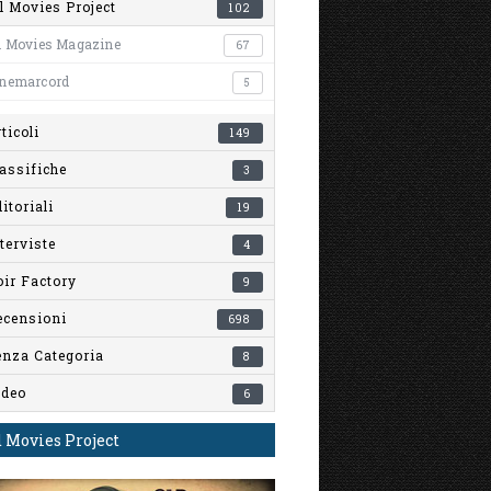
l Movies Project
102
l Movies Magazine
67
inemarcord
5
ticoli
149
assifiche
3
itoriali
19
terviste
4
ir Factory
9
ecensioni
698
enza Categoria
8
ideo
6
 Movies Project