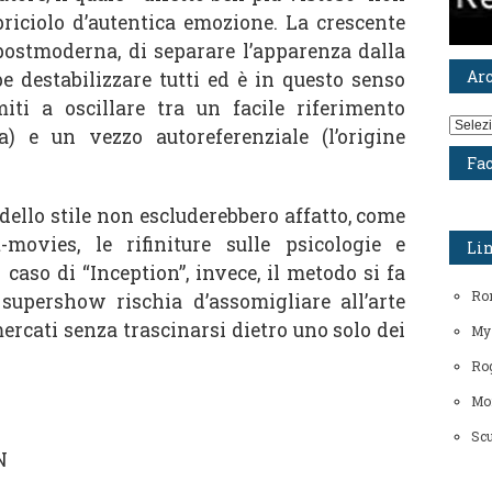
riciolo d’autentica emozione. La crescente
postmoderna, di separare l’apparenza dalla
Ar
e destabilizzare tutti ed è in questo senso
miti a oscillare tra un facile riferimento
Archiv
na) e un vezzo autoreferenziale (l’origine
Fa
 dello stile non escluderebbero affatto, come
-movies, le rifiniture sulle psicologie e
Li
 caso di “Inception”, invece, il metodo si fa
Ro
supershow rischia d’assomigliare all’arte
ercati senza trascinarsi dietro uno solo dei
My
Rog
Mo
Scu
N