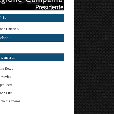
chivi
i
cebook
nk amici
ma News
 Movies
er Ebert
ndo Cult
ola di Cinema