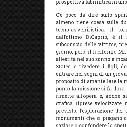
prospettiva labirintica in un
C’è poco da dire sullo spu
almeno tiene coesa sulle du
tecno-avveniristica. Il to
dall’ottimo DiCaprio, è il 
subconscio delle vittime, pre
giorno, però, il luciferino M
allestita nel suo sonno e inca
States e rivedere i figli, 
entrare nei sogni di un giovan
proposito di smantellare la 
punto la missione si fa dura, 
rimette all’opera e, anche se
grafica, riprese velocizzate,
previsto, l’esplorazione dei 
monumenti che si piegano o s
saziare o confondere lo spett