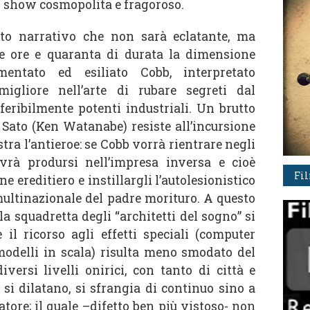
o show cosmopolita e fragoroso.
nto narrativo che non sarà eclatante, ma
e ore e quaranta di durata la dimensione
rmentato ed esiliato Cobb, interpretato
migliore nell’arte di rubare segreti dal
feribilmente potenti industriali. Un brutto
r. Sato (Ken Watanabe) resiste all’incursione
stra l’antieroe: se Cobb vorrà rientrare negli
dovrà prodursi nell’impresa inversa e cioè
Fi
e ereditiero e instillargli l’autolesionistico
multinazionale del padre morituro. A questo
la squadretta degli “architetti del sogno” si
 il ricorso agli effetti speciali (computer
 modelli in scala) risulta meno smodato del
diversi livelli onirici, con tanto di città e
i dilatano, si sfrangia di continuo sino a
atore; il quale –difetto ben più vistoso- non