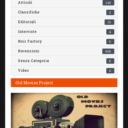
Articoli
149
Classifiche
3
Editoriali
19
Interviste
4
Noir Factory
9
Recensioni
698
Senza Categoria
8
Video
6
Old Movies Project