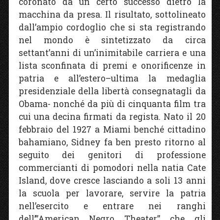
coronato da un certo successo dietro la
macchina da presa. Il risultato, sottolineato
dall’ampio cordoglio che si sta registrando
nel mondo è sintetizzato da circa
settant’anni di un’inimitabile carriera e una
lista sconfinata di premi e onorificenze in
patria e all’estero–ultima la medaglia
presidenziale della libertà consegnatagli da
Obama- nonché da più di cinquanta film tra
cui una decina firmati da regista. Nato il 20
febbraio del 1927 a Miami benché cittadino
bahamiano, Sidney fa ben presto ritorno al
seguito dei genitori di professione
commercianti di pomodori nella natia Cate
Island, dove cresce lasciando a soli 13 anni
la scuola per lavorare, servire la patria
nell’esercito e entrare nei ranghi
dell’”American Negro Theater” che gli