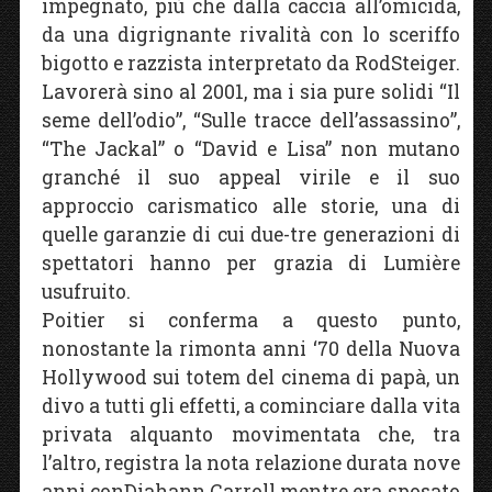
impegnato, più che dalla caccia all’omicida,
da una digrignante rivalità con lo sceriffo
bigotto e razzista interpretato da RodSteiger.
Lavorerà sino al 2001, ma i sia pure solidi “Il
seme dell’odio”, “Sulle tracce dell’assassino”,
“The Jackal” o “David e Lisa” non mutano
granché il suo appeal virile e il suo
approccio carismatico alle storie, una di
quelle garanzie di cui due-tre generazioni di
spettatori hanno per grazia di Lumière
usufruito.
Poitier si conferma a questo punto,
nonostante la rimonta anni ‘70 della Nuova
Hollywood sui totem del cinema di papà, un
divo a tutti gli effetti, a cominciare dalla vita
privata alquanto movimentata che, tra
l’altro, registra la nota relazione durata nove
anni conDiahann Carroll mentre era sposato