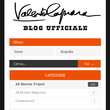
Menu
Home
Biografia
CATEGORIE
All Movies Project
102
All Movies Magazine
67
Cinemarcord
5