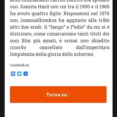
con Juanita Hard con cui tra il 1950 e il 1965
ha avuto quattro figlie. Risposatosi nel 1976
con JoannaShimkus ha aggiunto alla tribù
altri due eredi. Il “fango” e l’”odio” da cui si è
districato, come rimarcavano tanti titoli dei
suoi film più amati, è ormai uno sbiadito
ricordo cancellato dall’imperitura
limpidezza della gloria dello schermo.
Condividi su
F
T
a
w
c
i
e
t
b
t
Torna su ↑
o
e
o
r
k