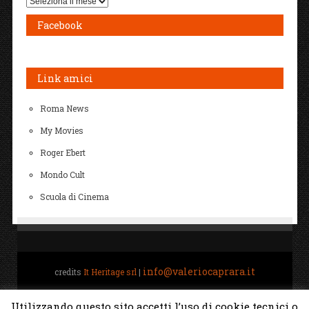
Archivi
Facebook
Link amici
Roma News
My Movies
Roger Ebert
Mondo Cult
Scuola di Cinema
info@valeriocaprara.it
credits
It Heritage srl
|
Home
Biografia
All Movies Project
Gestione
Utilizzando questo sito accetti l’uso di cookie tecnici o