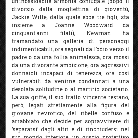
un’inossidabile armonia coniugale (dopo il
divorzio dalla mogliettina di gioventù,
Jackie Witte, dalla quale ebbe tre figli, sta
insieme a Joanne Woodward da
cinquant’anni filati), Newman ha
tramandato una galleria di personaggi
indimenticabili, ora segnati dall’odio verso il
padre o da una follia animalesca, ora mossi
da una divorante ambizione, ora aggressivi
donnaioli incapaci di tenerezza, ora così
vulnerabili da venirne condannati a una
desolata solitudine o al martirio societario.
La sua griffe, il suo tratto vincente restano,
però, legati strettamente alla figura del
giovane nevrotico, del ribelle confuso e
arrabbiato che decide per sopravvivere di
‘separarsi’ dagli altri e di rinchiudersi nel
suo mondo interiore, un guscio protettivo