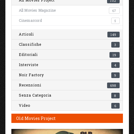
All Movies Project
102
All Movies Magazine
67
Cinemarcord
5
Articoli
149
Classifiche
3
Editoriali
19
Interviste
4
Noir Factory
9
Recensioni
698
Senza Categoria
8
Video
6
Old Movies Project