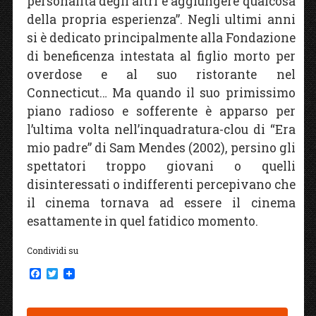
personalità degli altri e aggiungere qualcosa
della propria esperienza”. Negli ultimi anni
si è dedicato principalmente alla Fondazione
di beneficenza intestata al figlio morto per
overdose e al suo ristorante nel
Connecticut… Ma quando il suo primissimo
piano radioso e sofferente è apparso per
l’ultima volta nell’inquadratura-clou di “Era
mio padre” di Sam Mendes (2002), persino gli
spettatori troppo giovani o quelli
disinteressati o indifferenti percepivano che
il cinema tornava ad essere il cinema
esattamente in quel fatidico momento.
Condividi su
F
T
a
w
c
i
e
t