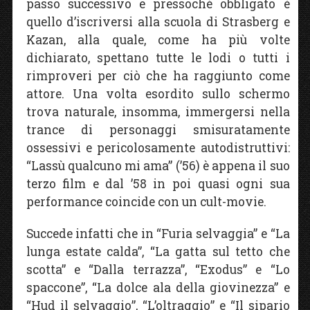
passo successivo e pressoché obbligato è
quello d’iscriversi alla scuola di Strasberg e
Kazan, alla quale, come ha più volte
dichiarato, spettano tutte le lodi o tutti i
rimproveri per ciò che ha raggiunto come
attore. Una volta esordito sullo schermo
trova naturale, insomma, immergersi nella
trance di personaggi smisuratamente
ossessivi e pericolosamente autodistruttivi:
“Lassù qualcuno mi ama” (’56) è appena il suo
terzo film e dal ’58 in poi quasi ogni sua
performance coincide con un cult-movie.
Succede infatti che in “Furia selvaggia” e “La
lunga estate calda”, “La gatta sul tetto che
scotta” e “Dalla terrazza”, “Exodus” e “Lo
spaccone”, “La dolce ala della giovinezza” e
“Hud il selvaggio”, “L’oltraggio” e “Il sipario