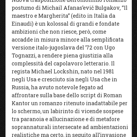
postumo di Michail Afanas’evič Bulgakov, “Il
maestro e Margherita” (edito in Italia da
Einaudi) è un kolossal di grandi e fondate
ambizioni che non riesce, però, come
accadde in misura minore alla semplificata
versione italo-jugoslava del ’72 con Ugo
Tognazzi, a rendere piena giustizia alla
complessità del capolavoro letterario. Il
regista Michael Lockshin, nato nel 1981
negli Usa e cresciuto sia negli Usa che in
Russia, ha avuto notevole fegato ad
affrontare sulla base dello script di Roman
Kantor un romanzo ritenuto inadattabile per
lo schermo, un labirinto di vicende sospese
tra paranoia e allucinazione e di metafore
soprannaturali intersecate ad ambientazioni
realistiche ma certo, in seguito all’invasione