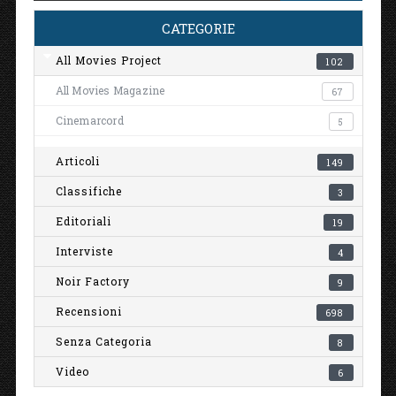
CATEGORIE
All Movies Project
102
All Movies Magazine
67
Cinemarcord
5
Articoli
149
Classifiche
3
Editoriali
19
Interviste
4
Noir Factory
9
Recensioni
698
Senza Categoria
8
Video
6