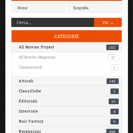
Home
Biografia
CATEGORIE
All Movies Project
102
All Movies Magazine
67
Cinemarcord
5
Articoli
149
Classifiche
3
Editoriali
19
Interviste
4
Noir Factory
9
Recensioni
698