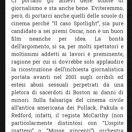
Ci portano gli allievi delle scuole di
giornalismo e sta anche bene. Eviteremmo,
però, di portarci anche quelli delle scuole di
cinema perché “Il caso Spotlight”, sia pure
candidato a sei premi Oscar, non è un buon
film neanche per idea. La bontà
dell’argomento, si sa, per molti spettatori e
moltissimi addetti ai lavori è preminente,
ragione per cui si dovrebbe solo applaudire
la ricostruzione dell’inchiesta giornalistica
portata avanti nel 2001 sugli orribili ed
estesi abusi sessuali perpetrati da una
pletora di sacerdoti di Boston ai danni di
minori. Sulla falsariga del cinema civile
all’antica americana dei Pollack, Pakula o
Redford, infatti, il regista McCarthy (non
particolarmente distintosi con “L’ospite
inatteso” o “Mosse vincenti”) orchestra