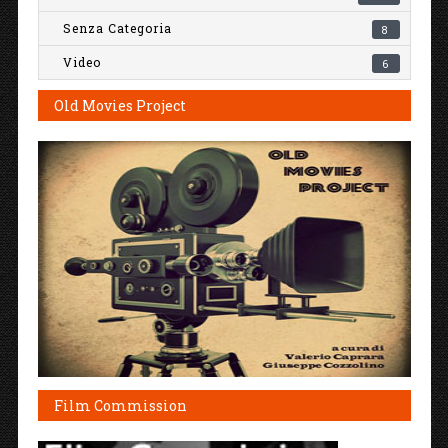
Senza Categoria
8
Video
6
Old Movies Project
Film Commission