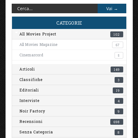
CATEGORIE
All Movies Project
102
All Movies Magazine
67
Cinemarcord
5
Articoli
149
Classifiche
3
Editoriali
19
Interviste
4
Noir Factory
9
Recensioni
698
Senza Categoria
8