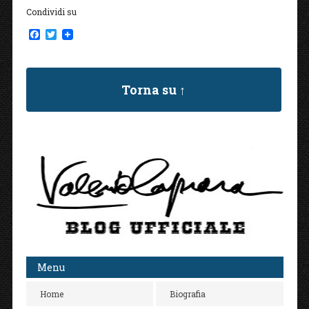
Condividi su
F
T
a
w
c
i
e
t
b
t
Torna su ↑
o
e
o
r
k
Menu
Home
Biografia