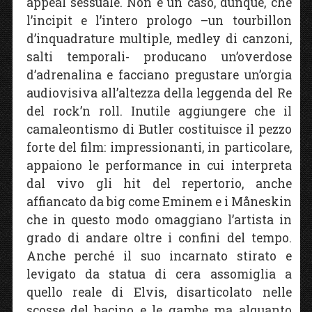
appeal sessuale. Non è un caso, dunque, che
l’incipit e l’intero prologo –un tourbillon
d’inquadrature multiple, medley di canzoni,
salti temporali- producano un’overdose
d’adrenalina e facciano pregustare un’orgia
audiovisiva all’altezza della leggenda del Re
del rock’n roll. Inutile aggiungere che il
camaleontismo di Butler costituisce il pezzo
forte del film: impressionanti, in particolare,
appaiono le performance in cui interpreta
dal vivo gli hit del repertorio, anche
affiancato da big come Eminem e i Måneskin
che in questo modo omaggiano l’artista in
grado di andare oltre i confini del tempo.
Anche perché il suo incarnato stirato e
levigato da statua di cera assomiglia a
quello reale di Elvis, disarticolato nelle
scosse del bacino e le gambe ma alquanto