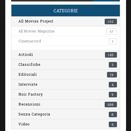
CATEGORIE
All Movies Project
102
All Movies Magazine
67
Cinemarcord
5
Articoli
149
Classifiche
3
Editoriali
19
Interviste
4
Noir Factory
9
Recensioni
698
Senza Categoria
8
Video
6