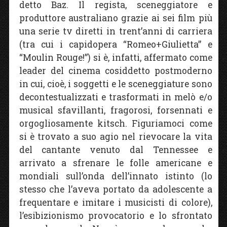
detto Baz. Il regista, sceneggiatore e
produttore australiano grazie ai sei film più
una serie tv diretti in trent’anni di carriera
(tra cui i capidopera “Romeo+Giulietta” e
“Moulin Rouge!”) si è, infatti, affermato come
leader del cinema cosiddetto postmoderno
in cui, cioè, i soggetti e le sceneggiature sono
decontestualizzati e trasformati in melò e/o
musical sfavillanti, fragorosi, forsennati e
orgogliosamente kitsch. Figuriamoci come
si è trovato a suo agio nel rievocare la vita
del cantante venuto dal Tennessee e
arrivato a sfrenare le folle americane e
mondiali sull’onda dell’innato istinto (lo
stesso che l’aveva portato da adolescente a
frequentare e imitare i musicisti di colore),
l’esibizionismo provocatorio e lo sfrontato