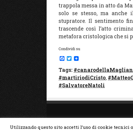
trappola messa in atto da Mar
solo se stesso, ma anche il
stupratore. Il sentimento fin
trascende così l’atto crimin
metafora cristologica che si
Condividi su
F
T
a
w
c
i
Tags:
#canarodellaMaglia
e
t
#martiriodiCristo
b
t
,
#MatteoG
o
e
#SalvatoreNatoli
o
r
k
info@valeriocapr
Utilizzando questo sito accetti l’uso di cookie tecnici 
credits
It Heritage srl
|