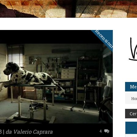
Recensioni
Me
Ho
 |
da Valerio Caprara
4