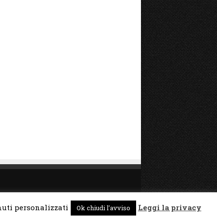
enuti personalizzati
Leggi la privacy
Biografia
All Movies Project
Gestione
Ok chiudi l'avviso