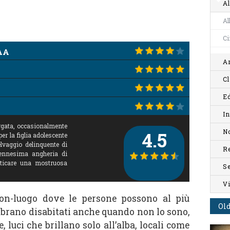
Al
Al
C
AA
Ar
Cl
Ed
In
rgata, occasionalmente
No
4.5
per la figlia adolescente
elvaggio delinquente di
R
l'ennesima angheria di
raticare una mostruosa
S
V
non-luogo dove le persone possono al più
Old
mbrano disabitati anche quando non lo sono,
, luci che brillano solo all’alba, locali come