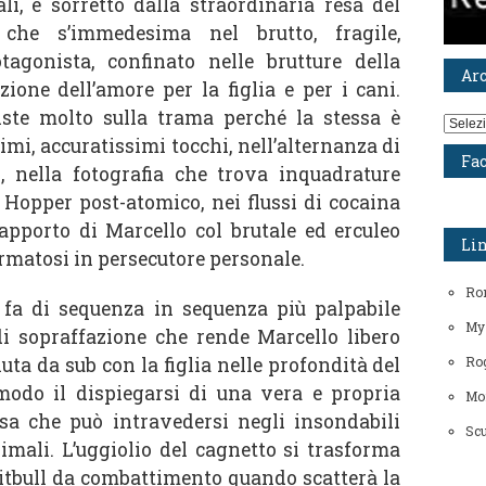
li, è sorretto dalla straordinaria resa del
che s’immedesima nel brutto, fragile,
agonista, confinato nelle brutture della
Ar
zione dell’amore per la figlia e per i cani.
iste molto sulla trama perché la stessa è
Archiv
mi, accuratissimi tocchi, nell’alternanza di
Fa
 nella fotografia che trova inquadrature
 Hopper post-atomico, nei flussi di cocaina
apporto di Marcello col brutale ed erculeo
Li
matosi in persecutore personale.
Ro
 fa di sequenza in sequenza più palpabile
My
 sopraffazione che rende Marcello libero
ta da sub con la figlia nelle profondità del
Rog
odo il dispiegarsi di una vera e propria
Mo
ssa che può intravedersi negli insondabili
Scu
mali. L’uggiolio del cagnetto si trasforma
itbull da combattimento quando scatterà la