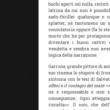
buchi aperti sul nulla, recint
latrina da cui non è possibil
sado-thriller qualunque o 
splatter, né tantomeno un 
consolatoria oppure (fa lo st
morte che ha per protagonist
diventare i buoni cattivi 
vendetta e sembra non aver
logica della narrazione.
Garrone, grande pittore di a
suo cinema lo stupore di fron
sintonia con le tesi di Salva
offesi e il contagio del male
: 
ne è responsabile e non s
conseguenze… Ogni atteggiam
riscatta>>. Il noir, che de