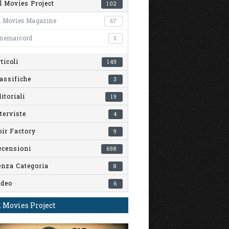
l Movies Project
102
l Movies Magazine
67
inemarcord
5
ticoli
149
assifiche
3
itoriali
19
terviste
4
ir Factory
9
ecensioni
698
enza Categoria
8
ideo
6
 Movies Project