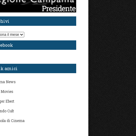
chivi
i
cebook
nk amici
ma News
 Movies
er Ebert
ndo Cult
ola di Cinema