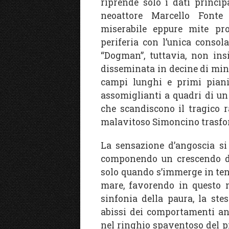
riprende solo i dati principa
neoattore Marcello Fonte 
miserabile eppure mite prot
periferia con l’unica consola
“Dogman”, tuttavia, non ins
disseminata in decine di mini
campi lunghi e primi piani,
assomiglianti a quadri di un
che scandiscono il tragico r
malavitoso Simoncino trasfor
La sensazione d’angoscia si
componendo un crescendo di
solo quando s’immerge in tenu
mare, favorendo in questo m
sinfonia della paura, la ste
abissi dei comportamenti ani
nel ringhio spaventoso del p