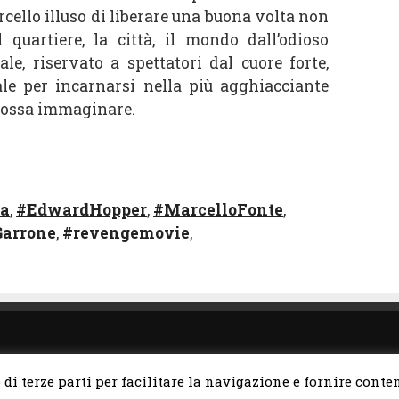
cello illuso di liberare una buona volta non
 quartiere, la città, il mondo dall’odioso
ale, riservato a spettatori dal cuore forte,
ale per incarnarsi nella più agghiacciante
 possa immaginare.
na
,
#EdwardHopper
,
#MarcelloFonte
,
arrone
,
#revengemovie
,
ara.it
o di terze parti per facilitare la navigazione e fornire cont
Home