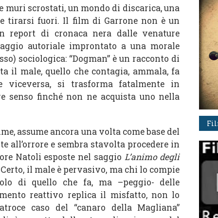
i e muri scrostati, un mondo di discarica, una
e tirarsi fuori. Il film di Garrone non è un
un report di cronaca nera dalle venature
saggio autoriale improntato a una morale
esso) sociologica: “Dogman” è un racconto di
a il male, quello che contagia, ammala, fa
e viceversa, si trasforma fatalmente in
e senso finché non ne acquista uno nella
Fi
nime, assume ancora una volta come base del
te all’orrore e sembra stavolta procedere in
tore Natoli esposte nel saggio
L’animo degli
<<Certo, il male è pervasivo, ma chi lo compie
olo di quello che fa, ma –peggio- delle
ento reattivo replica il misfatto, non lo
ll’atroce caso del “canaro della Magliana”