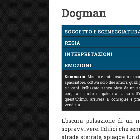
Dogman
SOGGETTO E SCENEGGIATUR
REGIA
INTERPRETAZIONI
EMOZIONI
Sommario:
Misero e mite tosacani di bo
spacciatore, coltiva solo due amori, quelli 
e i cani. Bullizzato senza pietà da un s
borgata e finito in galera a causa del
quest'ultimo, arriverà a concepire e p
vendetta.
L’oscura pulsazione di un 
sopravvivere. Edifici che se
strade sterrate, spiagge luride