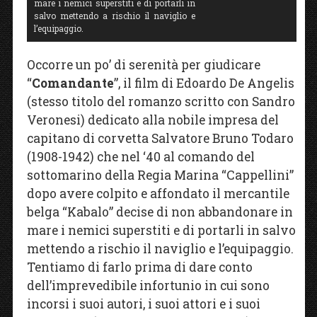
mare i nemici superstiti e di portarli in
salvo mettendo a rischio il naviglio e
l’equipaggio.
Occorre un po’ di serenità per giudicare
“
Comandante
”, il film di Edoardo De Angelis
(stesso titolo del romanzo scritto con Sandro
Veronesi) dedicato alla nobile impresa del
capitano di corvetta Salvatore Bruno Todaro
(1908-1942) che nel ‘40 al comando del
sottomarino della Regia Marina “Cappellini”
dopo avere colpito e affondato il mercantile
belga “Kabalo” decise di non abbandonare in
mare i nemici superstiti e di portarli in salvo
mettendo a rischio il naviglio e l’equipaggio.
Tentiamo di farlo prima di dare conto
dell’imprevedibile infortunio in cui sono
incorsi i suoi autori, i suoi attori e i suoi