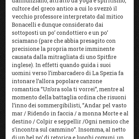
dannunziano, attratto da yoga e spiritismo,
cultore del greco antico a cui lo svezzò il
vecchio professore interpretato dal mitico
Bonacelli e dunque considerato dai
sottoposti un po’ condottiero e un po’
sciamano (pare che abbia presagito con
precisione la propria morte imminente
causata dalla mitragliata di uno Spitfire
inglese). In effetti quando guida i suoi
uomini verso l’imbarcadero di La Spezia fa
intonare l’allora popolare canzone
romantica “Un’ora sola ti vorrei”, mentre al
momento della battaglia ordina che risuoni
l’inno dei sommergibilisti, “Andar pel vasto
mar / Ridendo in faccia / a monna Morte e al
destino / Colpir e seppellir /Ogni nemico che
s’incontra sul cammino”. Insomma, al netto
di un bel po’ di retorica e luoghi comuni, un