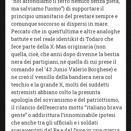
“noi affondiamo il ferro nemico senza pietà,
ma salviamo l’uomo”) di supportare il
principio umanitario del prestare sempre e
comunque soccorso ai dispersi in mare.
Peccato che in quest’ultima e altre analoghe
battute e nel reale identikit di Todaro che
fece parte della X-Mas originaria (non
quella, cioè, che anni dopo divenne la bestia
nera dei partigiani, né quella di cui prese il
comando nel ‘43 Junio Valerio Borghese) e
ne creò il vessillo della bandiera nera col
teschio e la grande X, molti dei suddetti
estremisti abbiano colto la presunta
apologia del sovranismo e del patriottismo,
il rilancio dell’esecrato motto “italiano brava
gente” o addirittura l’innominabile ipotesi
che anche tra gli ufficiali e i soldati
scaraventati dal Re e dal Duce in una guerra