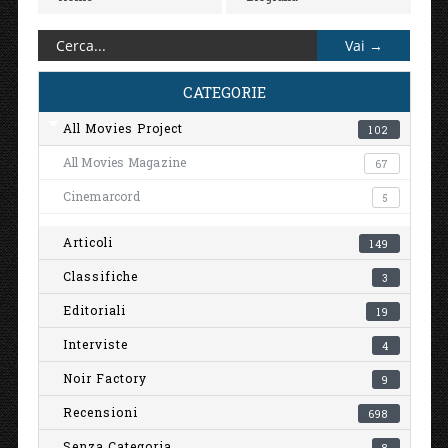
CATEGORIE
All Movies Project
102
All Movies Magazine
67
Cinemarcord
5
Articoli
149
Classifiche
3
Editoriali
19
Interviste
4
Noir Factory
9
Recensioni
698
Senza Categoria
8