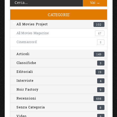
CATEGORIE
All Movies Project
102
All Movies Magazine
67
Cinemarcord
5
Articoli
149
Classifiche
3
Editoriali
19
Interviste
4
Noir Factory
9
Recensioni
698
Senza Categoria
8
Video
6