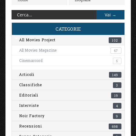
CATEGORIE
All Movies Project
102
All Movies Magazine
67
Cinemarcord
5
Articoli
149
Classifiche
3
Editoriali
19
Interviste
4
Noir Factory
9
Recensioni
698